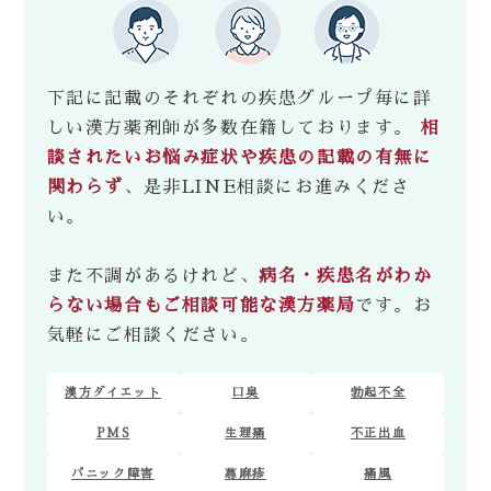
下記に記載のそれぞれの疾患グループ毎に詳
しい漢方薬剤師が多数在籍しております。
相
談されたいお悩み症状や疾患の記載の有無に
関わらず
、是非LINE相談にお進みくださ
い。
また不調があるけれど、
病名・疾患名がわか
らない場合もご相談可能な漢方薬局
です。お
気軽にご相談ください。
漢方ダイエット
口臭
勃起不全
PMS
生理痛
不正出血
パニック障害
蕁麻疹
痛風