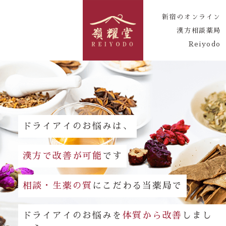
新宿のオンライン
漢方相談薬局
Reiyodo
ドライアイのお悩みは、
漢方で改善が可能
です
相談・生薬の質
にこだわる当薬局で
ドライアイのお悩みを
体質から改善
しまし