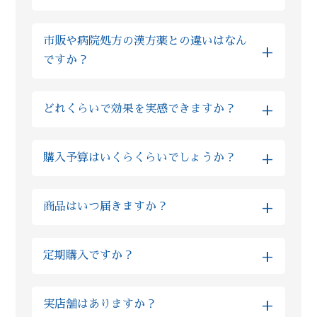
蜂蜜等と一緒に服用ください。 甘味が出て飲
い為、むしろ安心して服用いただけます。も
基本的にサプリであれば、漢方の服用と1時間
みやすくなったと、同じご不安を抱えた方か
しご不安な場合はLINE上でいつでもご質問い
市販や病院処方の漢方薬との違いはなん
程間隔を空けていただければ問題ございませ
らのお声も多数いただいております。
ただければ、おくすりの専門家の薬剤師が回
+
ですか？
ん。 また市販薬や病院で処方されたお薬の場
答しますのでご安心ください。
合、ほとんどの場合で漢方との服用を1時間程
ズラしていただければ問題ございませんが、
粉製剤については、限られた薬局薬店のみの
+
どれくらいで効果を実感できますか？
ご不安な場合は薬剤師にLINEでご相談くださ
専売品を扱っており、他店やドラッグストア
い。
では購入ができないので、「葛根湯」という
しっかりと毎日漢方を飲みつつ、漢方薬剤師
ような通称がございません。 当店では厳選し
+
購入予算はいくらくらいでしょうか？
からの生活アドバイスを取り入れていただく
た原料を使った製品となる為、市販の漢方薬
と早い方では半月でお体に良い変化を感じら
と比べてもオススメ致します。
金額はお客様の体質や組み合わせる生薬の種
れる方もいらっしゃいます。 また個人差はあ
+
商品はいつ届きますか？
類によっても大きく異なるものですので、ま
りますが、人の体の細胞が生まれ変わるまで
ずはLINEでの無料相談をお願いいたします。
３ヶ月かかると言われています。まずは３ヶ
※当日発送をご希望の方は、対応可能かを予
また最初は予算面や内容にご不安がある方に
月続けて様子を見ていただきたいと考えてお
+
定期購入ですか？
め個別にご確認ください。
はお試しのプランを、短い期間できっちり体
ります。
調改善されたい理由があるお客様には漢方の
いいえ、当店では定期購入は採用しておりま
※混雑状況やお薬の種類によっては翌営業日
量や種類を組み合わせたハイグレードな上位
+
実店舗はありますか？
せん。毎月勝手に商品が送られてくる等は無
以降の配送となる場合がございます。予めご
プランなど、柔軟にご案内が可能です