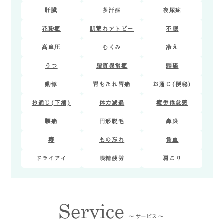
肝臓
多汗症
夜尿症
花粉症
肌荒れアトピー
不眠
高血圧
むくみ
冷え
うつ
脂質異常症
頭痛
動悸
胃もたれ胃痛
お通じ(便秘)
お通じ(下痢)
体力減退
疲労倦怠感
腰痛
円形脱毛
鼻炎
痔
もの忘れ
貧血
ドライアイ
眼精疲労
肩こり