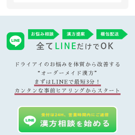
い為ご安心ください。 当店では漢方ご購入
了承くださいますようお願いいたします。
Reiyodoはオンライン相談専門ですが、姉妹
後、毎月調子をヒアリングさせていただき、
店である漢方薬局太陽堂では新宿の実店舗で
ご納得いただけた場合に再度ご購入いただい
ご購入いただいた翌営業日には発送させてい
対面のご相談も受付けております。 漢方薬局
ております。 またその時々の症状に合わせ
ただきます。なお、漢方の在庫状況によりお
総合部門で全国実力薬局100選（都内では3店
て、変更が必要であればご提供する漢方も変
時間がかかることがありますが、その場合は
舗のみ）に選出された太陽堂で研鑽を積んだ
更させていただいております。
遅くとも3営業日以内に発送させていただきま
薬剤師がReiyodoにも在籍している為、オン
す。
ラインでも安心してご利用いただけます。
ドライアイのお悩みを体質から改善する
“オーダーメイド漢方”
まずはLINEで最短3分！
カンタンな事前ヒアリングからスタート