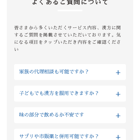
よくあるご質問について
皆さまから多くいただくサービス内容、漢方に関
するご質問を掲載させていただいております。気
になる項目をタップいただき内容をご確認くださ
い
+
家族の代理相談も可能ですか？
はい、Reiyodoではご家族様の代理相談も非
+
子どもでも漢方を服用できますか？
常に多くいただいております。その場合はご
両親やお子様などのご性別、ご年齢などを
はい、基本的に自然由来の生薬をご提供して
LINE上でご入力いただけますと、ご本人様相
+
味の部分で飲めるか不安です
おりますので、多くの場合でお子様も服用い
談とまったく同様にご利用いただけますので
ただけます。実際にReiyodoでは多くのお子
ご安心ください。
全て飲みやすい薬剤ばかりですが、もしお味
様が漢方薬を服用されておりますし、西洋薬
+
サプリや市販薬と併用可能ですか？
が気になるようでしたら砂糖の入っていない
と比べても漢方の場合は副作用が非常に少な