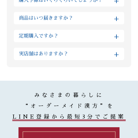
+
購入予算はいくらくらいでしょうか？
生活アドバイスを取り入れていただくと早い方では
為、市販の漢方薬と比べてもオススメ致します。
半月でお体に良い変化を感じられる方もいらっしゃ
金額はお客様の体質や組み合わせる生薬の種類に
+
います。 また個人差はありますが、人の体の細胞が
商品はいつ届きますか？
よっても大きく異なるものですので、まずはLINE
生まれ変わるまで３ヶ月かかると言われています。
での無料相談をお願いいたします。 また最初は予算
まずは３ヶ月続けて様子を見ていただきたいと考え
※当日発送をご希望の方は、対応可能かを予め個別
+
面や内容にご不安がある方にはお試しのプランを、
定期購入ですか？
ております。
にご確認ください。
短い期間できっちり体調改善されたい理由があるお
客様には漢方の量や種類を組み合わせたハイグレー
いいえ、当店では定期購入は採用しておりません。
+
※混雑状況やお薬の種類によっては翌営業日以降の
実店舗はありますか？
ドな上位プランなど、柔軟にご案内が可能です
毎月勝手に商品が送られてくる等は無い為ご安心く
配送となる場合がございます。予めご了承ください
ださい。 当店では漢方ご購入後、毎月調子をヒアリ
ますようお願いいたします。
Reiyodoはオンライン相談専門ですが、姉妹店であ
ングさせていただき、ご納得いただけた場合に再度
る漢方薬局太陽堂では新宿の実店舗で対面のご相談
ご購入いただいております。 またその時々の症状に
ご購入いただいた翌営業日には発送させていただき
も受付けております。 漢方薬局総合部門で全国実力
合わせて、変更が必要であればご提供する漢方も変
ます。なお、漢方の在庫状況によりお時間がかかる
薬局100選（都内では3店舗のみ）に選出された太
更させていただいております。
みなさまの暮らしに
ことがありますが、その場合は遅くとも3営業日以
陽堂で研鑽を積んだ薬剤師がReiyodoにも在籍して
内に発送させていただきます。
いる為、オンラインでも安心してご利用いただけま
“オーダーメイド漢方”を
す。
LINE登録から最短3分でご提案