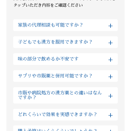
タップいただき内容をご確認ください
+
家族の代理相談も可能ですか？
はい、Reiyodoではご家族様の代理相談も非常に多
+
子どもでも漢方を服用できますか？
くいただいております。その場合はご両親やお子様
などのご性別、ご年齢などをLINE上でご入力いた
はい、基本的に自然由来の生薬をご提供しておりま
+
だけますと、ご本人様相談とまったく同様にご利用
味の部分で飲めるか不安です
すので、多くの場合でお子様も服用いただけます。
いただけますのでご安心ください。
実際にReiyodoでは多くのお子様が漢方薬を服用さ
全て飲みやすい薬剤ばかりですが、もしお味が気に
+
れておりますし、西洋薬と比べても漢方の場合は副
サプリや市販薬と併用可能ですか？
なるようでしたら砂糖の入っていない蜂蜜等と一緒
作用が非常に少ない為、むしろ安心して服用いただ
に服用ください。 甘味が出て飲みやすくなったと、
けます。もしご不安な場合はLINE上でいつでもご
基本的にサプリであれば、漢方の服用と1時間程間
同じご不安を抱えた方からのお声も多数いただいて
市販や病院処方の漢方薬との違いはなん
+
質問いただければ、おくすりの専門家の薬剤師が回
隔を空けていただければ問題ございません。 また市
ですか？
おります。
答しますのでご安心ください。
販薬や病院で処方されたお薬の場合、ほとんどの場
合で漢方との服用を1時間程ズラしていただければ
粉製剤については、限られた薬局薬店のみの専売品
+
どれくらいで効果を実感できますか？
問題ございませんが、ご不安な場合は薬剤師に
を扱っており、他店やドラッグストアでは購入がで
LINEでご相談ください。
きないので、「葛根湯」というような通称がござい
しっかりと毎日漢方を飲みつつ、漢方薬剤師からの
ません。 当店では厳選した原料を使った製品となる