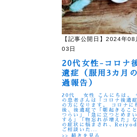
【記事公開日】2024年08
03日
20代女性-コロナ
遺症（服用3カ月
過報告）
20代 女性 こんにちは。 
の患者さんは「コロナ後遺
の方になります。 コロナに
後、後遺症で「朝起きるこ
つらい」「急に立つとめま
する」「物忘れが増えた」
の症状に悩まされ、Reiyo
ご相談いた...
>> 続きを見る