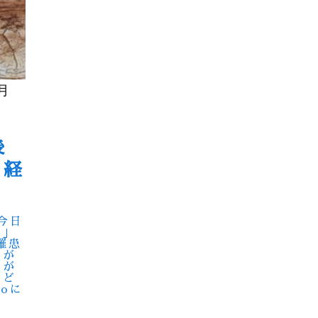
月
後
の経
今日
症」
罹患
とが
いが
など
doに