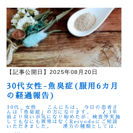
【記事公開日】2025年08月20日
30代女性-魚臭症(服用6カ月
の経過報告)
30代、女性 こんにちは。 今日の患者さ
んは「魚臭症」の方になります。 2,3年
前より臭いが気になり始めたが、検査等実施
してもなにも異常はなくReiyodoにご相談
いただきました。 漢方の種類としては、
...