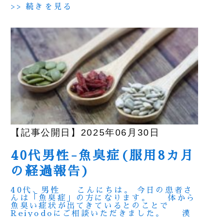
>> 続きを見る
【記事公開日】2025年06月30日
40代男性-魚臭症(服用8カ月
の経過報告)
40代、男性 こんにちは。 今日の患者さ
んは「魚臭症」の方になります。 体から
魚臭い症状が出てきているとのことで
Reiyodoにご相談いただきました。 漢