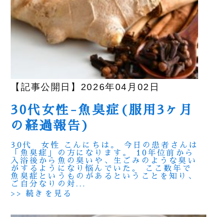
【記事公開日】2026年04月02日
30代女性-魚臭症(服用3ヶ月
の経過報告)
30代 女性 こんにちは。 今日の患者さんは
「魚臭症」の方になります。 10年位前から
入浴後から魚の臭いや、生ごみのような臭い
がするようになり悩んでいた。 ここ数年で
魚臭症というものがあるということを知り、
ご自分なりの対...
>> 続きを見る