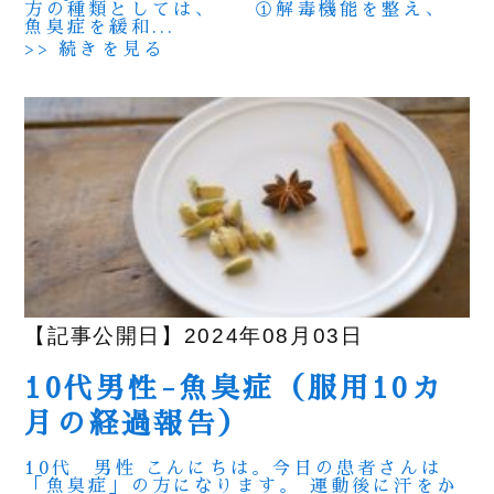
方の種類としては、 ①解毒機能を整え、
魚臭症を緩和...
>> 続きを見る
【記事公開日】2024年08月03日
10代男性-魚臭症（服用10カ
月の経過報告）
10代 男性 こんにちは。今日の患者さんは
「魚臭症」の方になります。 運動後に汗をか