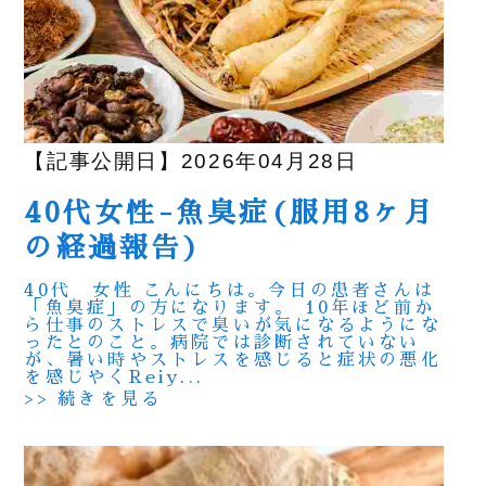
【記事公開日】2026年04月28日
40代女性-魚臭症(服用8ヶ月
の経過報告)
40代 女性 こんにちは。今日の患者さんは
「魚臭症」の方になります。 10年ほど前か
ら仕事のストレスで臭いが気になるようにな
ったとのこと。病院では診断されていない
が、暑い時やストレスを感じると症状の悪化
を感じやくReiy...
>> 続きを見る