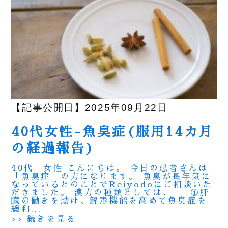
【記事公開日】2025年09月22日
40代女性-魚臭症(服用14カ月
の経過報告)
40代 女性 こんにちは。 今日の患者さんは
「魚臭症」の方になります。 魚臭が長年気に
なっているとのことでReiyodoにご相談いた
だきました。 漢方の種類としては、 ①肝
臓の働きを助け、解毒機能を高めて魚臭症を
緩和...
>> 続きを見る