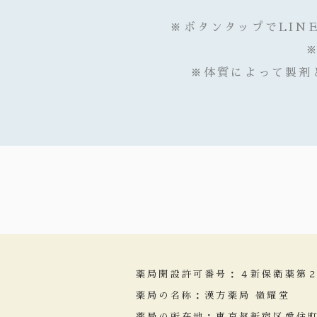
※ボタンタップでLIN
※体質によって製剤
薬局開設許可番号：４新保衛薬第
薬局の名称：漢方薬局 嶺耀堂
薬局の所在地：東京都新宿区愛住町1