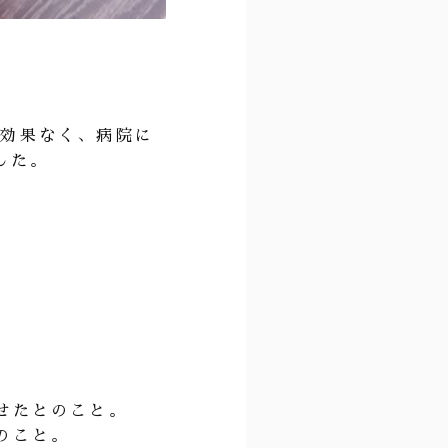
は効果なく、病院に
した。
せたとのこと。
のこと。