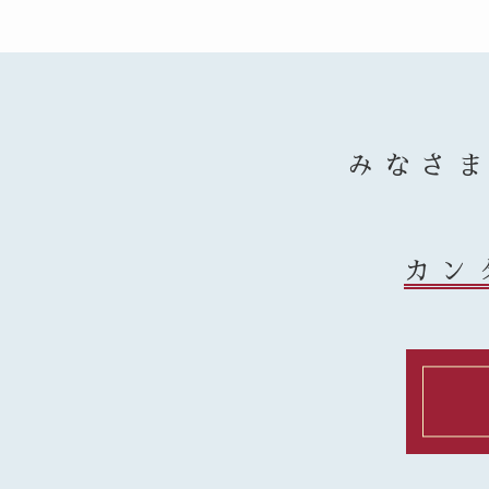
みなさ
カン