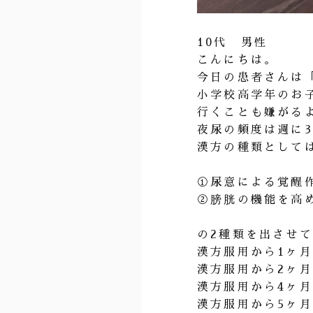
10代 男性
こんにちは。
今日の患者さんは
小学校高学年のお
行くことも嫌がるよ
夜尿の頻度は週に
漢方の種類として
①尿意による覚醒
②膀胱の機能を高
の2種類を出させ
漢方服用から1ヶ
漢方服用から2ヶ
漢方服用から4ヶ
漢方服用から5ヶ