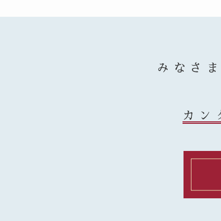
みなさ
カン