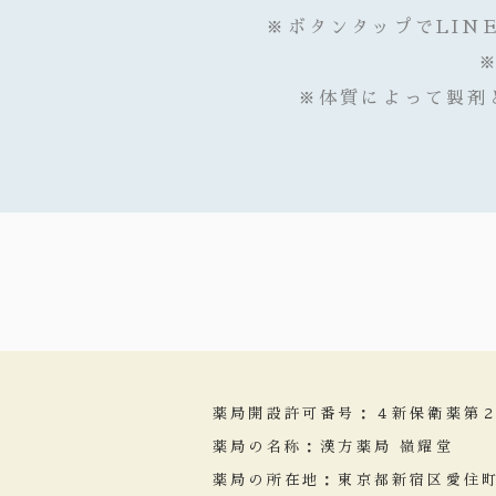
※ボタンタップでLIN
※体質によって製剤
薬局開設許可番号：４新保衛薬第
薬局の名称：漢方薬局 嶺耀堂
薬局の所在地：東京都新宿区愛住町1