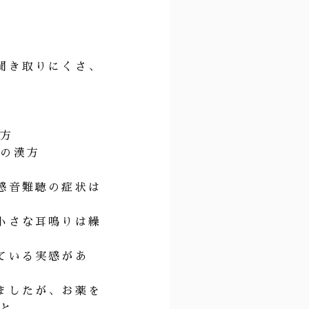
聞き取りにくさ、
漢方
助の漢方
感音難聴の症状は
小さな耳鳴りは繰
。
ている実感があ
ましたが、お薬を
こと。