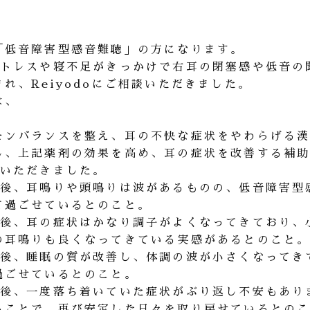
「低音障害型感音難聴」の方になります。
ストレスや寝不足がきっかけで右耳の閉塞感や低音の
れ、Reiyodoにご相談いただきました。
は、
モンバランスを整え、耳の不快な症状をやわらげる
し、上記薬剤の効果を高め、耳の症状を改善する補
ていただきました。
月後、耳鳴りや頭鳴りは波があるものの、低音障害型
て過ごせているとのこと。
月後、耳の症状はかなり調子がよくなってきており、
の耳鳴りも良くなってきている実感があるとのこと
月後、睡眠の質が改善し、体調の波が小さくなってき
過ごせているとのこと。
月後、一度落ち着いていた症状がぶり返し不安もあり
ることで、再び安定した日々を取り戻せているとの