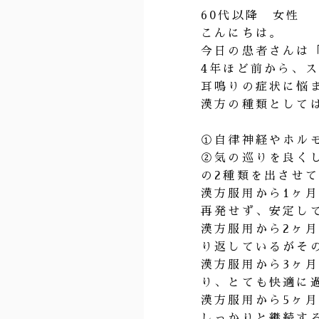
60代以降 女性
こんにちは。
今日の患者さんは
4年ほど前から、
耳鳴りの症状に悩ま
漢方の種類として
①自律神経やホル
②気の巡りを良く
の2種類を出させ
漢方服用から1ヶ
再発せず、安定し
漢方服用から2ヶ
り返しているがそ
漢方服用から3ヶ
り、とても快適に
漢方服用から5ヶ
しっかりと継続す