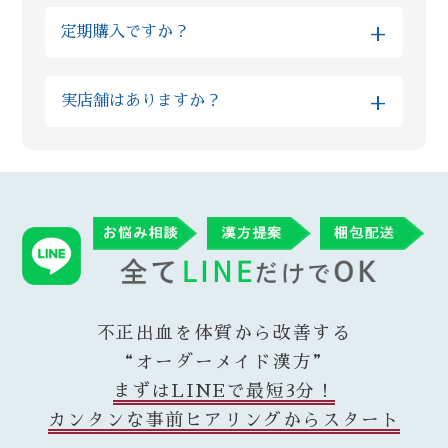
※当日発送をご希望の方は、対応可能かを予
また最初は予算面や内容にご不安がある方に
月続けて様子を見ていただきたいと考えてお
+
定期購入ですか？
め個別にご確認ください。
はお試しのプランを、短い期間できっちり体
ります。
調改善されたい理由があるお客様には漢方の
いいえ、当店では定期購入は採用しておりま
※混雑状況やお薬の種類によっては翌営業日
量や種類を組み合わせたハイグレードな上位
+
実店舗はありますか？
せん。毎月勝手に商品が送られてくる等は無
以降の配送となる場合がございます。予めご
プランなど、柔軟にご案内が可能です
い為ご安心ください。 当店では漢方ご購入
了承くださいますようお願いいたします。
Reiyodoはオンライン相談専門ですが、姉妹
後、毎月調子をヒアリングさせていただき、
店である漢方薬局太陽堂では新宿の実店舗で
ご納得いただけた場合に再度ご購入いただい
ご購入いただいた翌営業日には発送させてい
対面のご相談も受付けております。 漢方薬局
ております。 またその時々の症状に合わせ
ただきます。なお、漢方の在庫状況によりお
総合部門で全国実力薬局100選（都内では3店
て、変更が必要であればご提供する漢方も変
時間がかかることがありますが、その場合は
舗のみ）に選出された太陽堂で研鑽を積んだ
更させていただいております。
遅くとも3営業日以内に発送させていただきま
薬剤師がReiyodoにも在籍している為、オン
す。
ラインでも安心してご利用いただけます。
不正出血を体質から改善する
“オーダーメイド漢方”
まずはLINEで最短3分！
カンタンな事前ヒアリングからスタート