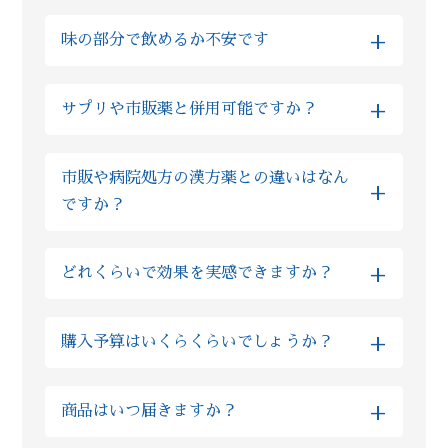
はい、基本的に自然由来の生薬をご提供して
LINE上でご入力いただけますと、ご本人様相
副薬局長 滝澤 先生
+
味の部分で飲めるか不安です
おりますので、多くの場合でお子様も服用い
談とまったく同様にご利用いただけますので
ただけます。実際にReiyodoでは多くのお子
ご安心ください。
全て飲みやすい薬剤ばかりですが、もしお味
様が漢方薬を服用されておりますし、西洋薬
+
サプリや市販薬と併用可能ですか？
が気になるようでしたら砂糖の入っていない
と比べても漢方の場合は副作用が非常に少な
蜂蜜等と一緒に服用ください。 甘味が出て飲
い為、むしろ安心して服用いただけます。も
基本的にサプリであれば、漢方の服用と1時間
みやすくなったと、同じご不安を抱えた方か
しご不安な場合はLINE上でいつでもご質問い
市販や病院処方の漢方薬との違いはなん
程間隔を空けていただければ問題ございませ
らのお声も多数いただいております。
ただければ、おくすりの専門家の薬剤師が回
+
ですか？
ん。 また市販薬や病院で処方されたお薬の場
答しますのでご安心ください。
合、ほとんどの場合で漢方との服用を1時間程
ズラしていただければ問題ございませんが、
粉製剤については、限られた薬局薬店のみの
+
どれくらいで効果を実感できますか？
ご不安な場合は薬剤師にLINEでご相談くださ
専売品を扱っており、他店やドラッグストア
い。
では購入ができないので、「葛根湯」という
しっかりと毎日漢方を飲みつつ、漢方薬剤師
ような通称がございません。 当店では厳選し
+
購入予算はいくらくらいでしょうか？
からの生活アドバイスを取り入れていただく
た原料を使った製品となる為、市販の漢方薬
と早い方では半月でお体に良い変化を感じら
と比べてもオススメ致します。
金額はお客様の体質や組み合わせる生薬の種
れる方もいらっしゃいます。 また個人差はあ
+
商品はいつ届きますか？
類によっても大きく異なるものですので、ま
りますが、人の体の細胞が生まれ変わるまで
ずはLINEでの無料相談をお願いいたします。
３ヶ月かかると言われています。まずは３ヶ