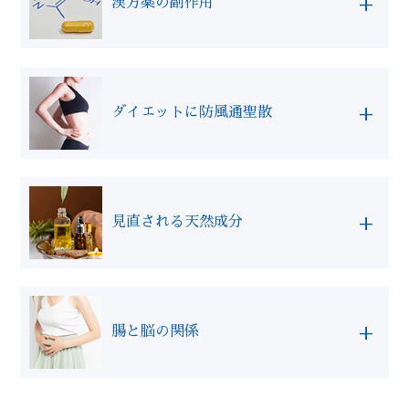
+
ット”を知っておくことかと思います。
漢方薬の副作用
もし痩身を目的とされたご相談の場合で、脂質
低用量ピルは、非常に優れた治療法の１つで
異常、便秘の傾向がない方は漢方をオススメい
よくご質問いただく、またはみなさま誤解され
す。もしリスクを１つあげるならば、将来妊娠
たしません。チェビトッという商品との比較検
ている漢方の認識で、副作用が無いと思われい
を望まれた時に、生理周期が乱れ妊娠しにくい
+
討をされているようなので、生薬の解説してお
ダイエットに防風通聖散
る方が多いような気がします。副作用は、比較
カラダになってしまう可能性があること。
きます。麻黄という生薬で主成分はエフェドリ
的少ないけれど”有ります”。
ン。インフルエンザや高熱時に使う漢方薬で
本来、生理に痛みは”無い”ことが普通とされ
STOPです！ ダイエットに防風通聖散は、認
す。
副作用が少ないのも、私たち専門家がその方の
ています。少しづつでも、漢方を服用すること
識を一度改めて欲しいですね。。。
+
体質に合わせてお出しした場合です。気をつけ
で本来のカラダに戻すことも可能です。薬と上
見直される天然成分
とても簡単に解説すると、軽い興奮状態を作る
て欲しいのが、常用すると危ない、体質を考慮
手に付き合って、今と未来のカラダを
カラダが大きく強い方に処方される漢方である
ことで食欲を紛らわせています。他の加味でカ
しないと毒になるもあることです！
こと、常用すると腸が硬くなり、慢性的な便秘
ラダへの配慮はされているとは思うのですが、
現代医療では、薬と併用して食品成分を使う医
症になってしまうこともあります。服用中は、
娘には飲ませたくないなと思います。
師も増えてきているそうです。例えば、肝臓の
重要なので覚えておいてください。市販のもの
漢方薬剤師 勝木 先生
+
期間や状態をヒアリングできる環境が望ましい
腸と脳の関係
名医と呼ばれている方は実際に現場でフィッシ
は、上記を考慮して万人向けに開発されていま
漢方であることを覚えておいてください！
当店では、長い目でみた美しさと健康を配慮し
ュオイルを使う場面もあります。
すが、その分効き目が落ちるというデメリット
ます。儲けたいなら、流行りに乗って”麻黄、
もありますね。
東洋医学が起源とされる漢方では、数千年前か
もし長い期間飲まれている方がいたら、お買い
生姜、石膏”を売りますが、カラダへの無理が