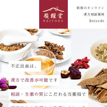
新宿のオンライン
漢方相談薬局
Reiyodo
不正出血は、
漢方で改善が可能
です
相談・生薬の質
にこだわる当薬局で