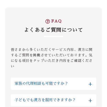
気をつけていただきたいのが、成分が入ってい
ら腸の状態がカラダに様々な影響を与えるとい
上げいただいたお店の薬剤師、登録販売者にご
あるものはお客様からの要望でも、お断りいた
るからといって鵜呑みにすると危険な場合もご
うことが、当たり前に認識されていました。
相談ください。
します。
ざいます。フィッシュオイルを例にとると、ダ
副薬局長 滝澤 先生
イオキシン検査をクリアしているか？というの
FAQ
腸内フローラという言葉が認知され、セロトニ
キラキラと眩しいKPOPアイドルは「麻黄が飲
も大変重要となります。成分の”質”にもこだ
よくあるご質問について
ンは腸から作られる、コンビニには腸内環境を
漢方薬剤師 勝木 先生
みたい」とは言わないでしょう。徹底した食事
わりましょう！
整え免疫を上げる商品が当たり前のように陳列
管理と、運動。ダイエットに楽して痩せるもの
されるようになったのは、10年ほど前でしょ
はありません！
うか？
皆さまから多くいただくサービス内容、漢方に関
薬局長 黒多 先生
するご質問を掲載させていただいております。気
になる項目をタップいただき内容をご確認くださ
この当たり前って、15年前には笑われていた
薬局長 黒多 先生
い
んですよ！そんなことあるかいって！まだまだ
これから”当たり前”になる知識が漢方には眠
+
っています。ライフスタイルが多様化した今、
家族の代理相談も可能ですか？
特に女性の不調には漢方が”新しい”かもしれ
ません。
はい、Reiyodoではご家族様の代理相談も非
+
子どもでも漢方を服用できますか？
常に多くいただいております。その場合はご
両親やお子様などのご性別、ご年齢などを