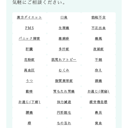
気軽にご相談ください。
漢方ダイエット
口臭
勃起不全
PMS
生理痛
不正出血
パニック障害
蕁麻疹
痛風
肝臓
多汗症
夜尿症
花粉症
肌荒れアトピー
不眠
高血圧
むくみ
冷え
うつ
脂質異常症
頭痛
動悸
胃もたれ胃痛
お通じ(便秘)
お通じ(下痢)
体力減退
疲労倦怠感
腰痛
円形脱毛
鼻炎
痔
もの忘れ
貧血