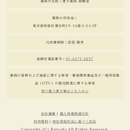
薬局の名称：漢方薬局 嶺耀堂
薬局の所在地：
東京都新宿区愛住町19-16富士ビル2F
代表薬剤師：武田 隆芳
連絡先電話番号：
03-6273-2497
薬局の管理および運営に関する事項・要指導医薬品及び一般用医薬
品（OTC）の販売制度に関する事項
取り扱う漢方薬はこちらから
会社概要
|
個人情報保護方針
利用規約
|
特定商取引法に基づく表記
Copyright (C) Reiyodo All Rights Reserved.