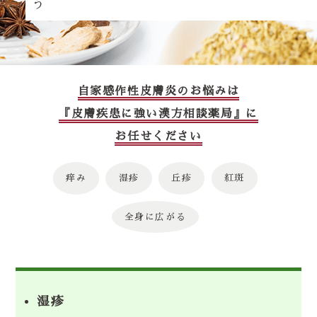
う
自家感作性皮膚炎のお悩みは
『皮膚疾患に強い漢方相談薬局』に
お任せください
痒み
湿疹
丘疹
紅斑
全身に広がる
湿疹