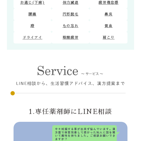
お通じ(下痢)
体力減退
疲労倦怠感
腰痛
円形脱毛
鼻炎
痔
もの忘れ
貧血
ドライアイ
眼精疲労
肩こり
1.専任薬剤師にLINE相談