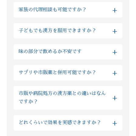
+
家族の代理相談も可能ですか？
はい、Reiyodoではご家族様の代理相談も非
+
子どもでも漢方を服用できますか？
常に多くいただいております。その場合はご
両親やお子様などのご性別、ご年齢などを
はい、基本的に自然由来の生薬をご提供して
LINE上でご入力いただけますと、ご本人様相
+
味の部分で飲めるか不安です
おりますので、多くの場合でお子様も服用い
談とまったく同様にご利用いただけますので
ただけます。実際にReiyodoでは多くのお子
ご安心ください。
全て飲みやすい薬剤ばかりですが、もしお味
様が漢方薬を服用されておりますし、西洋薬
+
サプリや市販薬と併用可能ですか？
が気になるようでしたら砂糖の入っていない
と比べても漢方の場合は副作用が非常に少な
蜂蜜等と一緒に服用ください。 甘味が出て飲
い為、むしろ安心して服用いただけます。も
基本的にサプリであれば、漢方の服用と1時間
みやすくなったと、同じご不安を抱えた方か
しご不安な場合はLINE上でいつでもご質問い
市販や病院処方の漢方薬との違いはなん
程間隔を空けていただければ問題ございませ
らのお声も多数いただいております。
ただければ、おくすりの専門家の薬剤師が回
+
ですか？
ん。 また市販薬や病院で処方されたお薬の場
答しますのでご安心ください。
合、ほとんどの場合で漢方との服用を1時間程
ズラしていただければ問題ございませんが、
粉製剤については、限られた薬局薬店のみの
+
どれくらいで効果を実感できますか？
ご不安な場合は薬剤師にLINEでご相談くださ
専売品を扱っており、他店やドラッグストア
い。
では購入ができないので、「葛根湯」という