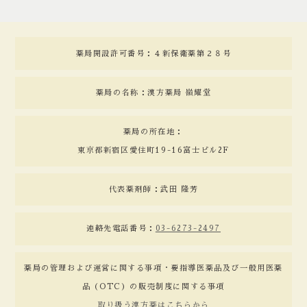
薬局開設許可番号：４新保衛薬第２８号
薬局の名称：漢方薬局 嶺耀堂
薬局の所在地：
東京都新宿区愛住町19-16富士ビル2F
代表薬剤師：武田 隆芳
連絡先電話番号：
03-6273-2497
薬局の管理および運営に関する事項・要指導医薬品及び一般用医薬
品（OTC）の販売制度に関する事項
取り扱う漢方薬はこちらから