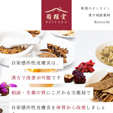
新宿のオンライン
漢方相談薬局
Reiyodo
自家感作性皮膚炎は、
漢方で改善が可能
です
相談・生薬の質
にこだわる当薬局で
自家感作性皮膚炎を
体質から改善
しましょ