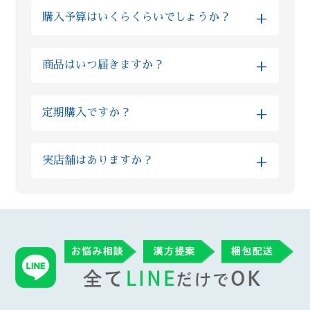
しっかりと毎日漢方を飲みつつ、漢方薬剤師
ような通称がございません。 当店では厳選し
+
購入予算はいくらくらいでしょうか？
からの生活アドバイスを取り入れていただく
た原料を使った製品となる為、市販の漢方薬
と早い方では半月でお体に良い変化を感じら
と比べてもオススメ致します。
金額はお客様の体質や組み合わせる生薬の種
れる方もいらっしゃいます。 また個人差はあ
+
商品はいつ届きますか？
類によっても大きく異なるものですので、ま
りますが、人の体の細胞が生まれ変わるまで
ずはLINEでの無料相談をお願いいたします。
３ヶ月かかると言われています。まずは３ヶ
※当日発送をご希望の方は、対応可能かを予
また最初は予算面や内容にご不安がある方に
月続けて様子を見ていただきたいと考えてお
+
定期購入ですか？
め個別にご確認ください。
はお試しのプランを、短い期間できっちり体
ります。
調改善されたい理由があるお客様には漢方の
いいえ、当店では定期購入は採用しておりま
※混雑状況やお薬の種類によっては翌営業日
量や種類を組み合わせたハイグレードな上位
+
実店舗はありますか？
せん。毎月勝手に商品が送られてくる等は無
以降の配送となる場合がございます。予めご
プランなど、柔軟にご案内が可能です
い為ご安心ください。 当店では漢方ご購入
了承くださいますようお願いいたします。
Reiyodoはオンライン相談専門ですが、姉妹
後、毎月調子をヒアリングさせていただき、
店である漢方薬局太陽堂では新宿の実店舗で
ご納得いただけた場合に再度ご購入いただい
ご購入いただいた翌営業日には発送させてい
対面のご相談も受付けております。 漢方薬局
ております。 またその時々の症状に合わせ
ただきます。なお、漢方の在庫状況によりお
総合部門で全国実力薬局100選（都内では3店
て、変更が必要であればご提供する漢方も変
時間がかかることがありますが、その場合は
舗のみ）に選出された太陽堂で研鑽を積んだ
更させていただいております。
遅くとも3営業日以内に発送させていただきま
薬剤師がReiyodoにも在籍している為、オン
す。
ラインでも安心してご利用いただけます。