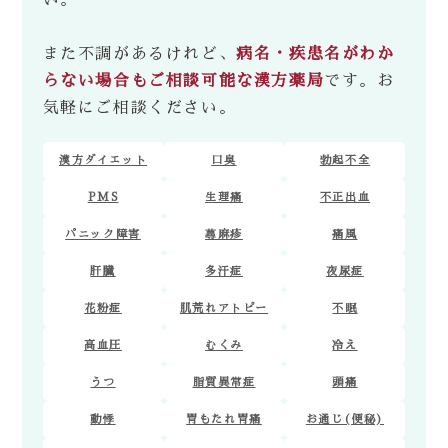
また不調があるけれど、
病名・疾患名がわか
らない場合もご相談可能な漢方薬局
です。お
気軽にご相談ください。
漢方ダイエット
口臭
勃起不全
PMS
生理痛
不正出血
パニック障害
蕁麻疹
痛風
肝臓
多汗症
夜尿症
花粉症
肌荒れアトピー
不眠
高血圧
むくみ
冷え
うつ
脂質異常症
頭痛
動悸
胃もたれ胃痛
お通じ(便秘)