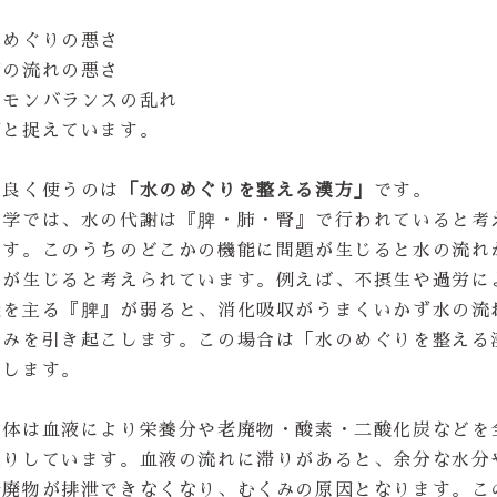
のめぐりの悪さ
液の流れの悪さ
ルモンバランスの乱れ
因と捉えています。
も良く使うのは
「水のめぐりを整える漢方」
です。
医学では、水の代謝は『脾・肺・腎』で行われていると考
ます。このうちのどこかの機能に問題が生じると水の流れ
みが生じると考えられています。例えば、不摂生や過労に
能を主る『脾』が弱ると、消化吸収がうまくいかず水の流
くみを引き起こします。この場合は「水のめぐりを整える
用します。
の体は血液により栄養分や老廃物・酸素・二酸化炭などを
取りしています。血液の流れに滞りがあると、余分な水分
老廃物が排泄できなくなり、むくみの原因となります。こ