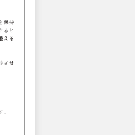
を保持
すると
整える
診させ
す。