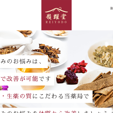
くみのお悩みは、
方で改善が可能
です
談・生薬の質
にこだわる当薬局で