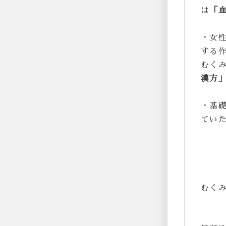
は
「
・女
する
むく
漢方
・基
てい
むく