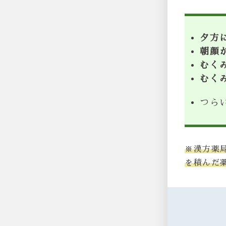
夕方
朝顔
むく
むく
つら
※漢方薬
を積んだ