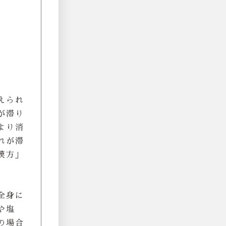
えられ
が滞り
より消
れが滞
漢方」
全身に
や塩
の場合