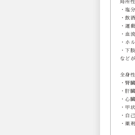
局所
・塩
・飲
・運
・血
・ホ
・下
など
全身
・腎臓
・肝
・心
・甲
・自
・薬