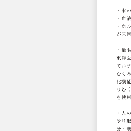
・水
・血
・ホ
が原
・最
東洋
てい
むく
化機
りむ
を使
・人
やり
分・