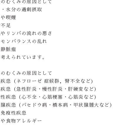
性のむくみの原因として
分・水分の過剰摂取
酒や喫煙
動不足
流やリンパの流れの悪さ
ルモンバランスの乱れ
肢静脈瘤
が考えられています。
性のむくみの原因として
疾患（ネフローゼ 症候群，腎不全など)
臓疾患（急性肝炎・慢性肝炎・肝硬変など）
臓性疾患（心不全・心筋梗塞・心筋炎など）
状腺疾患（バセドウ病・橋本病・甲状腺腫大など）
己免疫性疾患
剤や食物アレルギー