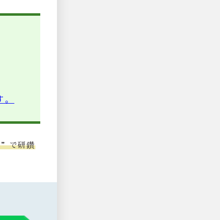
す。
堂”で研鑽