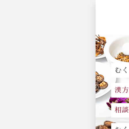
む
漢
相