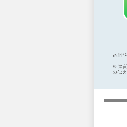
※相
※体
お伝