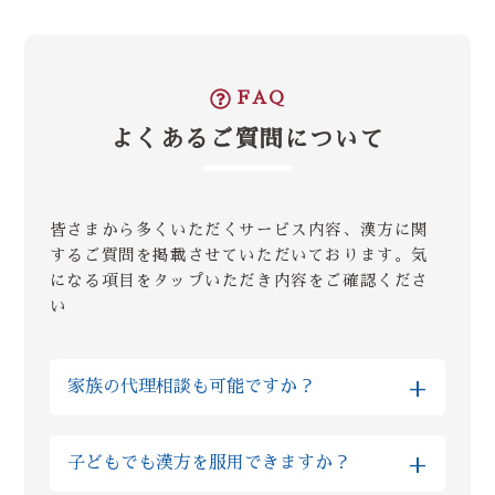
FAQ
よくあるご質問について
皆さまから多くいただくサービス内容、漢方に関
するご質問を掲載させていただいております。気
になる項目をタップいただき内容をご確認くださ
い
+
家族の代理相談も可能ですか？
はい、Reiyodoではご家族様の代理相談も非
+
子どもでも漢方を服用できますか？
常に多くいただいております。その場合はご
両親やお子様などのご性別、ご年齢などを