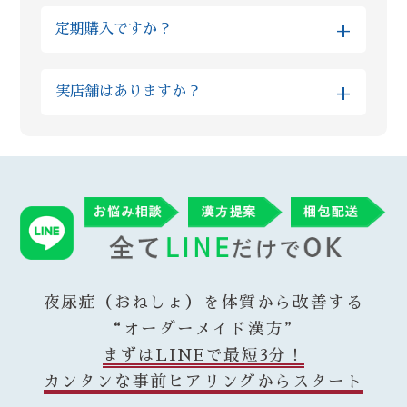
※当日発送をご希望の方は、対応可能かを予
また最初は予算面や内容にご不安がある方に
月続けて様子を見ていただきたいと考えてお
+
定期購入ですか？
め個別にご確認ください。
はお試しのプランを、短い期間できっちり体
ります。
調改善されたい理由があるお客様には漢方の
いいえ、当店では定期購入は採用しておりま
※混雑状況やお薬の種類によっては翌営業日
量や種類を組み合わせたハイグレードな上位
+
実店舗はありますか？
せん。毎月勝手に商品が送られてくる等は無
以降の配送となる場合がございます。予めご
プランなど、柔軟にご案内が可能です
い為ご安心ください。 当店では漢方ご購入
了承くださいますようお願いいたします。
Reiyodoはオンライン相談専門ですが、姉妹
後、毎月調子をヒアリングさせていただき、
店である漢方薬局太陽堂では新宿の実店舗で
ご納得いただけた場合に再度ご購入いただい
ご購入いただいた翌営業日には発送させてい
対面のご相談も受付けております。 漢方薬局
ております。 またその時々の症状に合わせ
ただきます。なお、漢方の在庫状況によりお
総合部門で全国実力薬局100選（都内では3店
て、変更が必要であればご提供する漢方も変
時間がかかることがありますが、その場合は
舗のみ）に選出された太陽堂で研鑽を積んだ
更させていただいております。
遅くとも3営業日以内に発送させていただきま
薬剤師がReiyodoにも在籍している為、オン
す。
ラインでも安心してご利用いただけます。
夜尿症（おねしょ）を体質から改善する
“オーダーメイド漢方”
まずはLINEで最短3分！
カンタンな事前ヒアリングからスタート