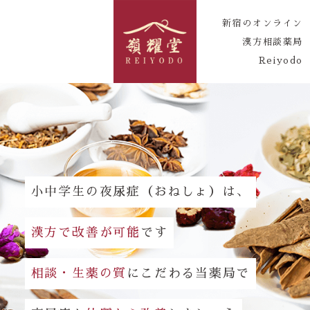
新宿のオンライン
漢方相談薬局
Reiyodo
小中学生の夜尿症（おねしょ）は、
漢方で改善が可能
です
相談・生薬の質
にこだわる当薬局で