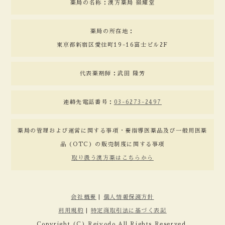
薬局の名称：漢方薬局 嶺耀堂
薬局の所在地：
東京都新宿区愛住町19-16富士ビル2F
代表薬剤師：武田 隆芳
連絡先電話番号：
03-6273-2497
薬局の管理および運営に関する事項・要指導医薬品及び一般用医薬
品（OTC）の販売制度に関する事項
取り扱う漢方薬はこちらから
会社概要
|
個人情報保護方針
利用規約
|
特定商取引法に基づく表記
Copyright (C) Reiyodo All Rights Reserved.