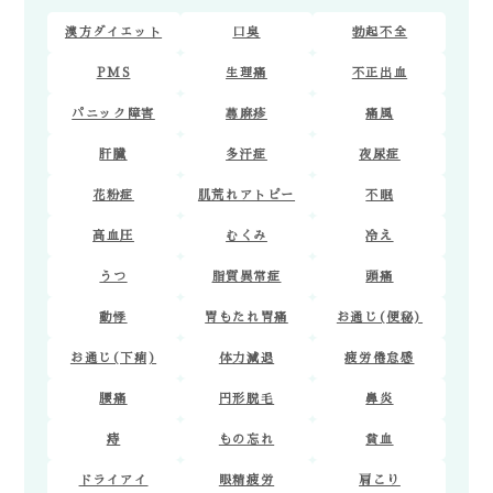
漢方ダイエット
口臭
勃起不全
PMS
生理痛
不正出血
パニック障害
蕁麻疹
痛風
肝臓
多汗症
夜尿症
花粉症
肌荒れアトピー
不眠
高血圧
むくみ
冷え
うつ
脂質異常症
頭痛
動悸
胃もたれ胃痛
お通じ(便秘)
お通じ(下痢)
体力減退
疲労倦怠感
腰痛
円形脱毛
鼻炎
痔
もの忘れ
貧血
ドライアイ
眼精疲労
肩こり