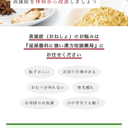
夜尿症を
体質から改善
しましょう
夜尿症（おねしょ）のお悩みは
『泌尿器科に強い漢方相談薬局』に
お任せください
恥ずかしい
お泊り行事がある
おむつが外れない
育児疲れ
お布団のお洗濯
小中学生でも続く