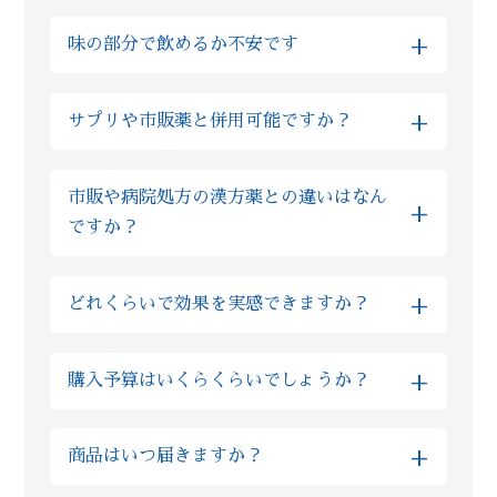
はい、基本的に自然由来の生薬をご提供して
LINE上でご入力いただけますと、ご本人様相
+
味の部分で飲めるか不安です
おりますので、多くの場合でお子様も服用い
談とまったく同様にご利用いただけますので
ただけます。実際にReiyodoでは多くのお子
ご安心ください。
全て飲みやすい薬剤ばかりですが、もしお味
様が漢方薬を服用されておりますし、西洋薬
+
サプリや市販薬と併用可能ですか？
が気になるようでしたら砂糖の入っていない
と比べても漢方の場合は副作用が非常に少な
蜂蜜等と一緒に服用ください。 甘味が出て飲
い為、むしろ安心して服用いただけます。も
基本的にサプリであれば、漢方の服用と1時間
みやすくなったと、同じご不安を抱えた方か
しご不安な場合はLINE上でいつでもご質問い
市販や病院処方の漢方薬との違いはなん
程間隔を空けていただければ問題ございませ
らのお声も多数いただいております。
ただければ、おくすりの専門家の薬剤師が回
+
ですか？
ん。 また市販薬や病院で処方されたお薬の場
答しますのでご安心ください。
合、ほとんどの場合で漢方との服用を1時間程
ズラしていただければ問題ございませんが、
粉製剤については、限られた薬局薬店のみの
+
どれくらいで効果を実感できますか？
ご不安な場合は薬剤師にLINEでご相談くださ
専売品を扱っており、他店やドラッグストア
い。
では購入ができないので、「葛根湯」という
しっかりと毎日漢方を飲みつつ、漢方薬剤師
ような通称がございません。 当店では厳選し
+
購入予算はいくらくらいでしょうか？
からの生活アドバイスを取り入れていただく
た原料を使った製品となる為、市販の漢方薬
と早い方では半月でお体に良い変化を感じら
と比べてもオススメ致します。
金額はお客様の体質や組み合わせる生薬の種
れる方もいらっしゃいます。 また個人差はあ
+
商品はいつ届きますか？
類によっても大きく異なるものですので、ま
りますが、人の体の細胞が生まれ変わるまで
ずはLINEでの無料相談をお願いいたします。
３ヶ月かかると言われています。まずは３ヶ