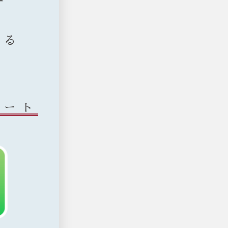
する
タート