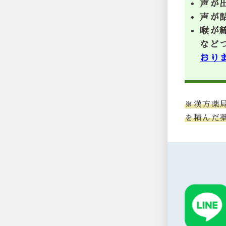
声が
声が
喉が
など
おり
※漢方薬
を積んだ