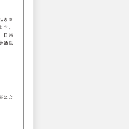
起きま
ます。
。日常
会活動
張によ