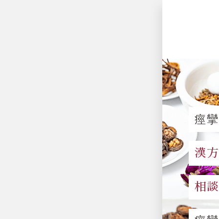
痙
漢
相