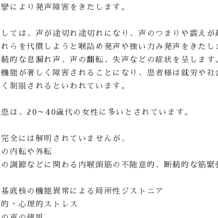
痙攣により発声障害をきたします。
としては、声が途切れ途切れになり、声のつまりや震えが
それらを代償しようと喉詰め発声や強い力み発声をきたし
断続的な息漏れ声、声の翻転、失声などの症状を呈します
話機能が著しく障害されることになり、患者様は就労や社
しく制限されるといわれています。
患は、20～40歳代の女性に多いとされています。
は完全には解明されていませんが、
帯の内転や外転
張の調節などに関わる内喉頭筋の不随意的、断続的な筋緊
の
脳基底核の機能異常による局所性ジストニア
神的・心理的ストレス
度の声の使用