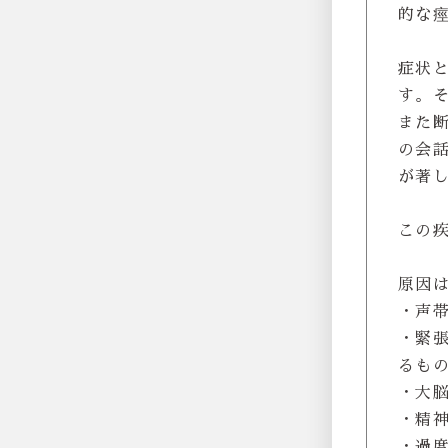
的な
症状
す。
また
の会
が著
この疾
原因
・声
・緊
るも
・大
・精
・過