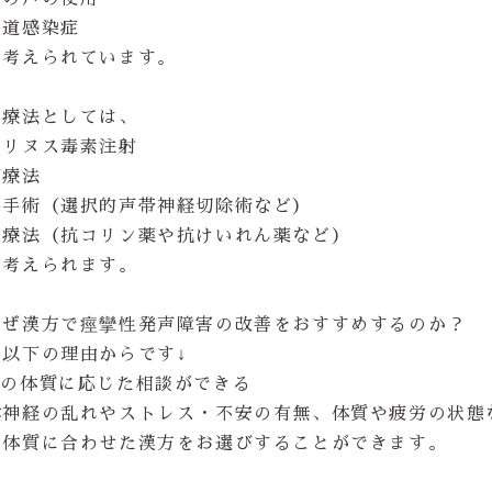
気道感染症
が考えられています。
治療法としては、
ツリヌス毒素注射
声療法
科手術（選択的声帯神経切除術など）
物療法（抗コリン薬や抗けいれん薬など）
が考えられます。
なぜ漢方で痙攣性発声障害の改善をおすすめするのか？
は以下の理由からです↓
別の体質に応じた相談ができる
律神経の乱れやストレス・不安の有無、体質や疲労の状態
の体質に合わせた漢方をお選びすることができます。