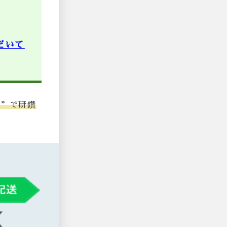
だいて
堂”で研鑽