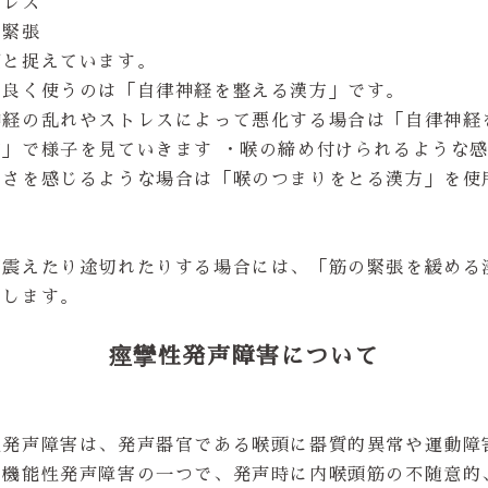
トレス
の緊張
因と捉えています。
も良く使うのは「自律神経を整える漢方」です。
神経の乱れやストレスによって悪化する場合は「自律神経
方」で様子を見ていきます ・喉の締め付けられるような
しさを感じるような場合は「喉のつまりをとる漢方」を使
が震えたり途切れたりする場合には、「筋の緊張を緩める
用します。
痙攣性発声障害について
性発声障害は、発声器官である喉頭に器質的異常や運動障
い機能性発声障害の一つで、発声時に内喉頭筋の不随意的