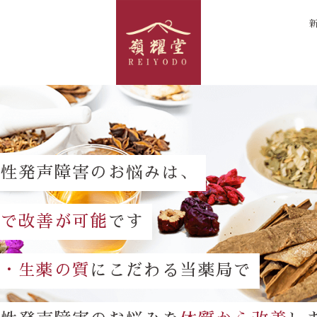
攣性発声障害のお悩みは、
方で改善が可能
です
談・生薬の質
にこだわる当薬局で