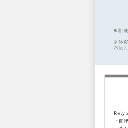
※相
※体
お伝
Rei
・自