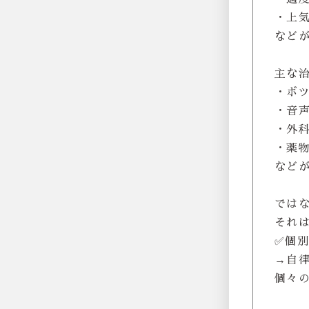
・上
など
主な
・ボ
・音
・外
・薬
など
では
それ
✅個
→自
個々