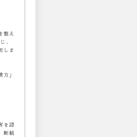
を整え
感じ、
用しま
漢方」
害を認
、断続