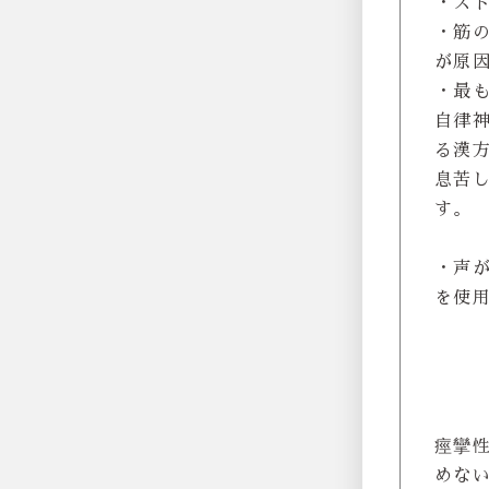
・ス
・筋
が原
・最
自律
る漢
息苦
す。
・声
を使
痙攣
めな