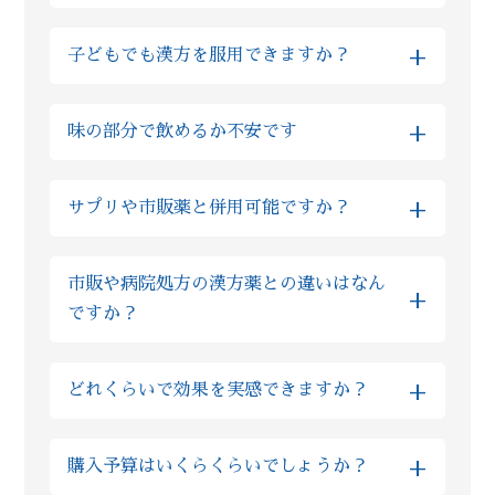
はい、Reiyodoではご家族様の代理相談も非
+
子どもでも漢方を服用できますか？
常に多くいただいております。その場合はご
両親やお子様などのご性別、ご年齢などを
はい、基本的に自然由来の生薬をご提供して
LINE上でご入力いただけますと、ご本人様相
+
味の部分で飲めるか不安です
おりますので、多くの場合でお子様も服用い
談とまったく同様にご利用いただけますので
ただけます。実際にReiyodoでは多くのお子
ご安心ください。
全て飲みやすい薬剤ばかりですが、もしお味
様が漢方薬を服用されておりますし、西洋薬
+
サプリや市販薬と併用可能ですか？
が気になるようでしたら砂糖の入っていない
と比べても漢方の場合は副作用が非常に少な
蜂蜜等と一緒に服用ください。 甘味が出て飲
い為、むしろ安心して服用いただけます。も
基本的にサプリであれば、漢方の服用と1時間
みやすくなったと、同じご不安を抱えた方か
しご不安な場合はLINE上でいつでもご質問い
市販や病院処方の漢方薬との違いはなん
程間隔を空けていただければ問題ございませ
らのお声も多数いただいております。
ただければ、おくすりの専門家の薬剤師が回
+
ですか？
ん。 また市販薬や病院で処方されたお薬の場
答しますのでご安心ください。
合、ほとんどの場合で漢方との服用を1時間程
ズラしていただければ問題ございませんが、
粉製剤については、限られた薬局薬店のみの
+
どれくらいで効果を実感できますか？
ご不安な場合は薬剤師にLINEでご相談くださ
専売品を扱っており、他店やドラッグストア
い。
では購入ができないので、「葛根湯」という
しっかりと毎日漢方を飲みつつ、漢方薬剤師
ような通称がございません。 当店では厳選し
+
購入予算はいくらくらいでしょうか？
からの生活アドバイスを取り入れていただく
た原料を使った製品となる為、市販の漢方薬
と早い方では半月でお体に良い変化を感じら
と比べてもオススメ致します。