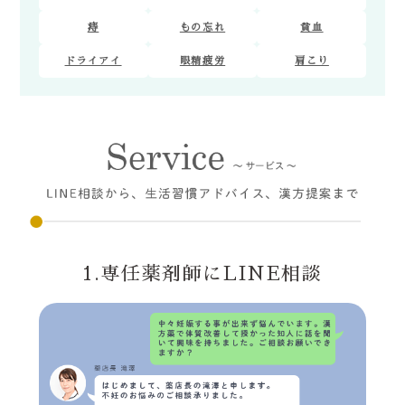
痔
もの忘れ
貧血
ドライアイ
眼精疲労
肩こり
1.専任薬剤師にLINE相談