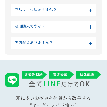
金額はお客様の体質や組み合わせる生薬の種
れる方もいらっしゃいます。 また個人差はあ
+
商品はいつ届きますか？
類によっても大きく異なるものですので、ま
りますが、人の体の細胞が生まれ変わるまで
ずはLINEでの無料相談をお願いいたします。
３ヶ月かかると言われています。まずは３ヶ
※当日発送をご希望の方は、対応可能かを予
また最初は予算面や内容にご不安がある方に
月続けて様子を見ていただきたいと考えてお
+
定期購入ですか？
め個別にご確認ください。
はお試しのプランを、短い期間できっちり体
ります。
調改善されたい理由があるお客様には漢方の
いいえ、当店では定期購入は採用しておりま
※混雑状況やお薬の種類によっては翌営業日
量や種類を組み合わせたハイグレードな上位
+
実店舗はありますか？
せん。毎月勝手に商品が送られてくる等は無
以降の配送となる場合がございます。予めご
プランなど、柔軟にご案内が可能です
い為ご安心ください。 当店では漢方ご購入
了承くださいますようお願いいたします。
Reiyodoはオンライン相談専門ですが、姉妹
後、毎月調子をヒアリングさせていただき、
店である漢方薬局太陽堂では新宿の実店舗で
ご納得いただけた場合に再度ご購入いただい
ご購入いただいた翌営業日には発送させてい
対面のご相談も受付けております。 漢方薬局
ております。 またその時々の症状に合わせ
ただきます。なお、漢方の在庫状況によりお
総合部門で全国実力薬局100選（都内では3店
て、変更が必要であればご提供する漢方も変
時間がかかることがありますが、その場合は
舗のみ）に選出された太陽堂で研鑽を積んだ
更させていただいております。
遅くとも3営業日以内に発送させていただきま
薬剤師がReiyodoにも在籍している為、オン
す。
ラインでも安心してご利用いただけます。
夏に多いお悩みを体質から改善する
“オーダーメイド漢方”