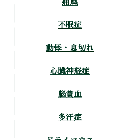
痛風
不眠症
動悸・息切れ
心臓神経症
脳貧血
多汗症