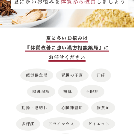
夏に多いお悩みを
体質から改善
しましょう
夏に多いお悩みは
『体質改善に強い漢方相談薬局』に
お任せください
疲労倦怠感
胃腸の不調
汗疹
陰嚢湿疹
痛風
不眠症
動悸・息切れ
心臓神経症
脳貧血
多汗症
ドライマウス
ダイエット