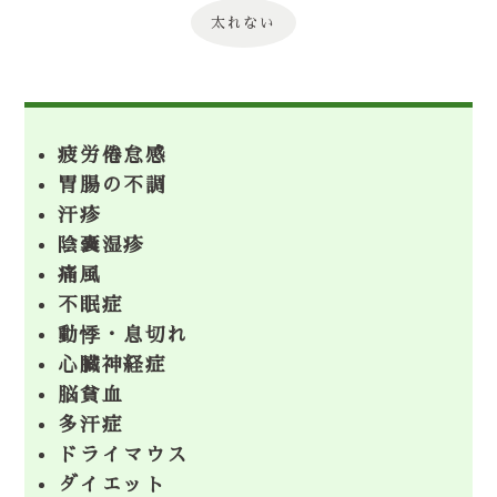
太れない
疲労倦怠感
胃腸の不調
汗疹
陰嚢湿疹
痛風
不眠症
動悸・息切れ
心臓神経症
脳貧血
多汗症
ドライマウス
ダイエット