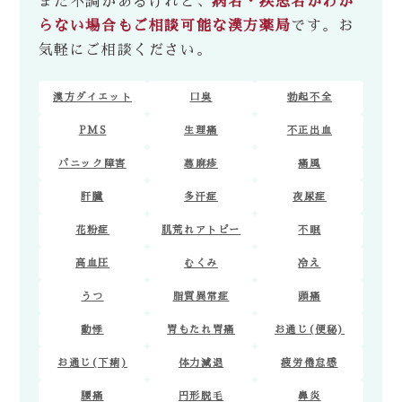
また不調があるけれど、
病名・疾患名がわか
らない場合もご相談可能な漢方薬局
です。お
気軽にご相談ください。
漢方ダイエット
口臭
勃起不全
PMS
生理痛
不正出血
パニック障害
蕁麻疹
痛風
肝臓
多汗症
夜尿症
花粉症
肌荒れアトピー
不眠
高血圧
むくみ
冷え
うつ
脂質異常症
頭痛
動悸
胃もたれ胃痛
お通じ(便秘)
お通じ(下痢)
体力減退
疲労倦怠感
腰痛
円形脱毛
鼻炎