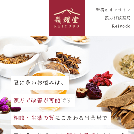
新宿のオンライン
漢方相談薬局
Reiyodo
夏に多いお悩みは、
漢方で改善が可能
です
相談・生薬の質
にこだわる当薬局で