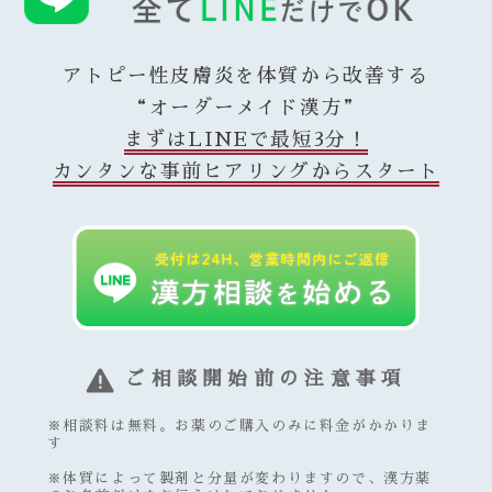
薬剤師がReiyodoにも在籍している為、オン
す。
ラインでも安心してご利用いただけます。
アトピー性皮膚炎を体質から改善する
“オーダーメイド漢方”
まずはLINEで最短3分！
カンタンな事前ヒアリングからスタート
ご相談開始前の注意事項
※相談料は無料。お薬のご購入のみに料金がかかりま
す
※体質によって製剤と分量が変わりますので、漢方薬