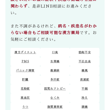
関わらず
、是非LINE相談にお進みくださ
い。
また不調があるけれど、
病名・疾患名がわか
らない場合もご相談可能な漢方薬局
です。お
気軽にご相談ください。
漢方ダイエット
口臭
勃起不全
PMS
生理痛
不正出血
パニック障害
蕁麻疹
痛風
肝臓
多汗症
夜尿症
花粉症
肌荒れアトピー
不眠
高血圧
むくみ
冷え
うつ
脂質異常症
頭痛