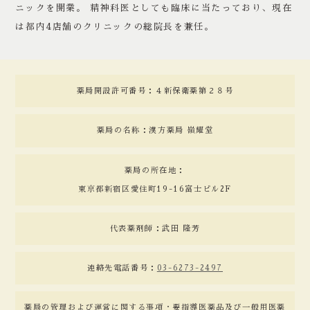
ニックを開業。 精神科医としても臨床に当たっており、現在
は都内4店舗のクリニックの総院長を兼任。
薬局開設許可番号：４新保衛薬第２８号
薬局の名称：漢方薬局 嶺耀堂
薬局の所在地：
東京都新宿区愛住町19-16富士ビル2F
代表薬剤師：武田 隆芳
連絡先電話番号：
03-6273-2497
薬局の管理および運営に関する事項・要指導医薬品及び一般用医薬