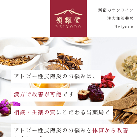
新宿のオンライン
漢方相談薬局
Reiyodo
アトピー性皮膚炎のお悩みは、
漢方で改善が可能
です
相談・生薬の質
にこだわる当薬局で
アトピー性皮膚炎のお悩みを
体質から改善