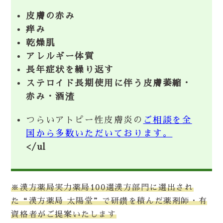
皮膚の赤み
痒み
乾燥肌
アレルギー体質
長年症状を繰り返す
ステロイド長期使用に伴う皮膚萎縮・
赤み・酒渣
つらいアトピー性皮膚炎の
ご相談を全
国から多数いただいております。
</ul
※漢方薬局実力薬局100選漢方部門に選出され
た“漢方薬局 太陽堂”で研鑽を積んだ薬剤師・有
資格者がご提案いたします