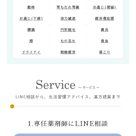
動悸
胃もたれ胃痛
お通じ(便秘)
お通じ(下痢)
体力減退
疲労倦怠感
腰痛
円形脱毛
鼻炎
痔
もの忘れ
貧血
ドライアイ
眼精疲労
肩こり
1.専任薬剤師にLINE相談