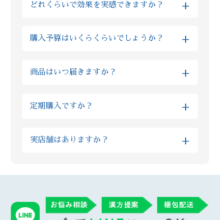
+
どれくらいで効果を実感できますか？
ご不安な場合は薬剤師にLINEでご相談くださ
専売品を扱っており、他店やドラッグストア
い。
では購入ができないので、「葛根湯」という
しっかりと毎日漢方を飲みつつ、漢方薬剤師
ような通称がございません。 当店では厳選し
+
購入予算はいくらくらいでしょうか？
からの生活アドバイスを取り入れていただく
た原料を使った製品となる為、市販の漢方薬
と早い方では半月でお体に良い変化を感じら
と比べてもオススメ致します。
金額はお客様の体質や組み合わせる生薬の種
れる方もいらっしゃいます。 また個人差はあ
+
商品はいつ届きますか？
類によっても大きく異なるものですので、ま
りますが、人の体の細胞が生まれ変わるまで
ずはLINEでの無料相談をお願いいたします。
３ヶ月かかると言われています。まずは３ヶ
※当日発送をご希望の方は、対応可能かを予
また最初は予算面や内容にご不安がある方に
月続けて様子を見ていただきたいと考えてお
+
定期購入ですか？
め個別にご確認ください。
はお試しのプランを、短い期間できっちり体
ります。
調改善されたい理由があるお客様には漢方の
いいえ、当店では定期購入は採用しておりま
※混雑状況やお薬の種類によっては翌営業日
量や種類を組み合わせたハイグレードな上位
+
実店舗はありますか？
せん。毎月勝手に商品が送られてくる等は無
以降の配送となる場合がございます。予めご
プランなど、柔軟にご案内が可能です
い為ご安心ください。 当店では漢方ご購入
了承くださいますようお願いいたします。
Reiyodoはオンライン相談専門ですが、姉妹
後、毎月調子をヒアリングさせていただき、
店である漢方薬局太陽堂では新宿の実店舗で
ご納得いただけた場合に再度ご購入いただい
ご購入いただいた翌営業日には発送させてい
対面のご相談も受付けております。 漢方薬局
ております。 またその時々の症状に合わせ
ただきます。なお、漢方の在庫状況によりお
総合部門で全国実力薬局100選（都内では3店
て、変更が必要であればご提供する漢方も変
時間がかかることがありますが、その場合は
舗のみ）に選出された太陽堂で研鑽を積んだ
更させていただいております。
遅くとも3営業日以内に発送させていただきま