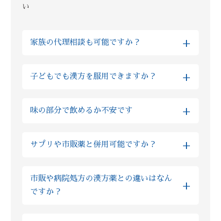
い
+
家族の代理相談も可能ですか？
はい、Reiyodoではご家族様の代理相談も非
+
子どもでも漢方を服用できますか？
常に多くいただいております。その場合はご
両親やお子様などのご性別、ご年齢などを
はい、基本的に自然由来の生薬をご提供して
LINE上でご入力いただけますと、ご本人様相
+
味の部分で飲めるか不安です
おりますので、多くの場合でお子様も服用い
談とまったく同様にご利用いただけますので
ただけます。実際にReiyodoでは多くのお子
ご安心ください。
全て飲みやすい薬剤ばかりですが、もしお味
様が漢方薬を服用されておりますし、西洋薬
+
サプリや市販薬と併用可能ですか？
が気になるようでしたら砂糖の入っていない
と比べても漢方の場合は副作用が非常に少な
蜂蜜等と一緒に服用ください。 甘味が出て飲
い為、むしろ安心して服用いただけます。も
基本的にサプリであれば、漢方の服用と1時間
みやすくなったと、同じご不安を抱えた方か
しご不安な場合はLINE上でいつでもご質問い
市販や病院処方の漢方薬との違いはなん
程間隔を空けていただければ問題ございませ
らのお声も多数いただいております。
ただければ、おくすりの専門家の薬剤師が回
+
ですか？
ん。 また市販薬や病院で処方されたお薬の場
答しますのでご安心ください。
合、ほとんどの場合で漢方との服用を1時間程
ズラしていただければ問題ございませんが、
粉製剤については、限られた薬局薬店のみの