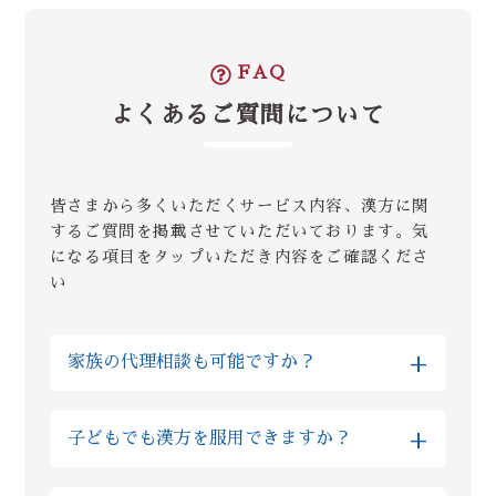
FAQ
よくあるご質問について
皆さまから多くいただくサービス内容、漢方に関
するご質問を掲載させていただいております。気
になる項目をタップいただき内容をご確認くださ
い
+
家族の代理相談も可能ですか？
はい、Reiyodoではご家族様の代理相談も非
+
子どもでも漢方を服用できますか？
常に多くいただいております。その場合はご
両親やお子様などのご性別、ご年齢などを
はい、基本的に自然由来の生薬をご提供して
LINE上でご入力いただけますと、ご本人様相