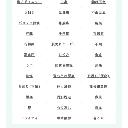
漢方ダイエット
口臭
勃起不全
PMS
生理痛
不正出血
パニック障害
蕁麻疹
痛風
肝臓
多汗症
夜尿症
花粉症
肌荒れアトピー
不眠
高血圧
むくみ
冷え
うつ
脂質異常症
頭痛
動悸
胃もたれ胃痛
お通じ(便秘)
お通じ(下痢)
体力減退
疲労倦怠感
腰痛
円形脱毛
鼻炎
痔
もの忘れ
貧血
ドライアイ
眼精疲労
肩こり