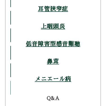
耳管狭窄症
上咽頭炎
低音障害型感音難聴
鼻茸
メニエール病
Q&A