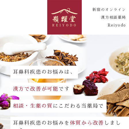
新宿のオンライン
漢方相談薬局
Reiyodo
耳鼻科疾患のお悩みは、
漢方で改善が可能
です
相談・生薬の質
にこだわる当薬局で
耳鼻科疾患のお悩みを
体質から改善
しまし