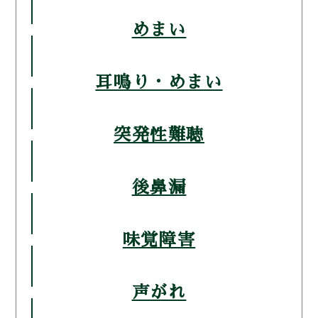
めまい
耳鳴り・めまい
突発性難聴
後鼻漏
味覚障害
声がれ