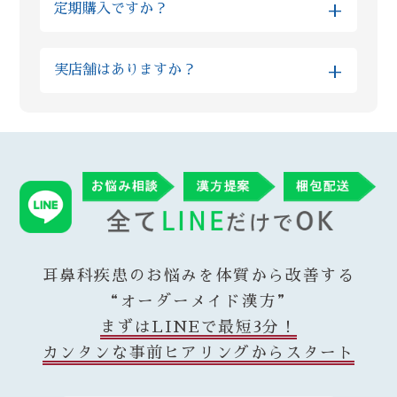
+
定期購入ですか？
め個別にご確認ください。
はお試しのプランを、短い期間できっちり体
ります。
調改善されたい理由があるお客様には漢方の
いいえ、当店では定期購入は採用しておりま
※混雑状況やお薬の種類によっては翌営業日
量や種類を組み合わせたハイグレードな上位
+
実店舗はありますか？
せん。毎月勝手に商品が送られてくる等は無
以降の配送となる場合がございます。予めご
プランなど、柔軟にご案内が可能です
い為ご安心ください。 当店では漢方ご購入
了承くださいますようお願いいたします。
Reiyodoはオンライン相談専門ですが、姉妹
後、毎月調子をヒアリングさせていただき、
店である漢方薬局太陽堂では新宿の実店舗で
ご納得いただけた場合に再度ご購入いただい
ご購入いただいた翌営業日には発送させてい
対面のご相談も受付けております。 漢方薬局
ております。 またその時々の症状に合わせ
ただきます。なお、漢方の在庫状況によりお
総合部門で全国実力薬局100選（都内では3店
て、変更が必要であればご提供する漢方も変
時間がかかることがありますが、その場合は
舗のみ）に選出された太陽堂で研鑽を積んだ
更させていただいております。
遅くとも3営業日以内に発送させていただきま
薬剤師がReiyodoにも在籍している為、オン
す。
ラインでも安心してご利用いただけます。
耳鼻科疾患のお悩みを体質から改善する
“オーダーメイド漢方”
まずはLINEで最短3分！
カンタンな事前ヒアリングからスタート