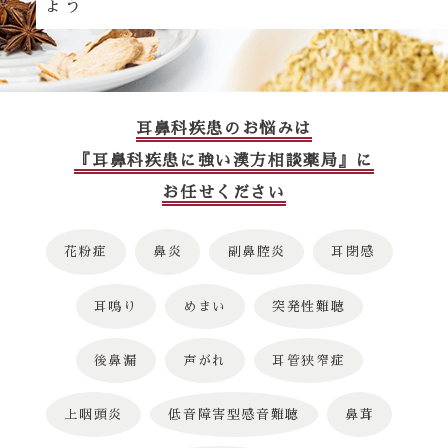
ょう
耳鼻科疾患のお悩みは
『耳鼻科疾患に強い漢方相談薬局』に
お任せください
花粉症
鼻炎
副鼻腔炎
耳閉感
耳鳴り
めまい
突発性難聴
後鼻漏
声がれ
耳管狭窄症
上咽頭炎
低音障害型感音難聴
鼻茸