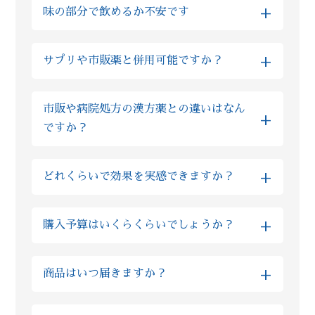
+
味の部分で飲めるか不安です
おりますので、多くの場合でお子様も服用い
談とまったく同様にご利用いただけますので
ただけます。実際にReiyodoでは多くのお子
ご安心ください。
全て飲みやすい薬剤ばかりですが、もしお味
様が漢方薬を服用されておりますし、西洋薬
+
サプリや市販薬と併用可能ですか？
が気になるようでしたら砂糖の入っていない
と比べても漢方の場合は副作用が非常に少な
蜂蜜等と一緒に服用ください。 甘味が出て飲
い為、むしろ安心して服用いただけます。も
基本的にサプリであれば、漢方の服用と1時間
みやすくなったと、同じご不安を抱えた方か
しご不安な場合はLINE上でいつでもご質問い
市販や病院処方の漢方薬との違いはなん
程間隔を空けていただければ問題ございませ
らのお声も多数いただいております。
ただければ、おくすりの専門家の薬剤師が回
+
ですか？
ん。 また市販薬や病院で処方されたお薬の場
答しますのでご安心ください。
合、ほとんどの場合で漢方との服用を1時間程
ズラしていただければ問題ございませんが、
粉製剤については、限られた薬局薬店のみの
+
どれくらいで効果を実感できますか？
ご不安な場合は薬剤師にLINEでご相談くださ
専売品を扱っており、他店やドラッグストア
い。
では購入ができないので、「葛根湯」という
しっかりと毎日漢方を飲みつつ、漢方薬剤師
ような通称がございません。 当店では厳選し
+
購入予算はいくらくらいでしょうか？
からの生活アドバイスを取り入れていただく
た原料を使った製品となる為、市販の漢方薬
と早い方では半月でお体に良い変化を感じら
と比べてもオススメ致します。
金額はお客様の体質や組み合わせる生薬の種
れる方もいらっしゃいます。 また個人差はあ
+
商品はいつ届きますか？
類によっても大きく異なるものですので、ま
りますが、人の体の細胞が生まれ変わるまで
ずはLINEでの無料相談をお願いいたします。
３ヶ月かかると言われています。まずは３ヶ
※当日発送をご希望の方は、対応可能かを予
また最初は予算面や内容にご不安がある方に
月続けて様子を見ていただきたいと考えてお