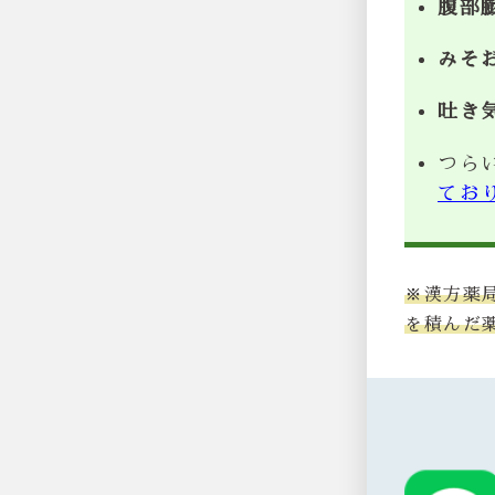
腹部
みそ
吐き
つら
てお
※漢方薬
を積んだ