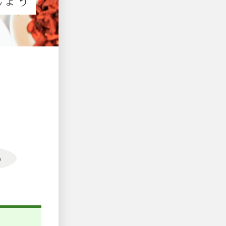
しょう
る