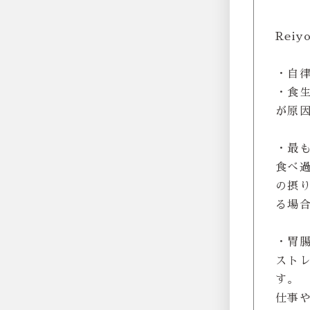
Rei
・自
・食
が原
・最
食べ
の摂
る場
・胃
スト
す。
仕事