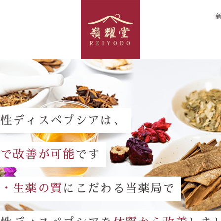
能性ディスペプシアは、
方で改善が可能
です
談・生薬の質
にこだわる当薬局で