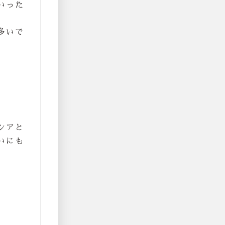
いった
多いで
シアと
いにも