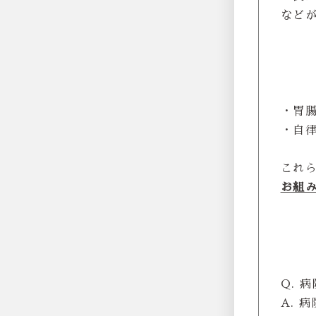
など
・胃
・自
これ
お組
Q. 
A. 