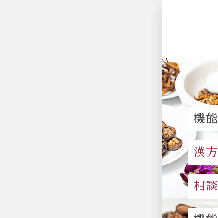
機
漢
相