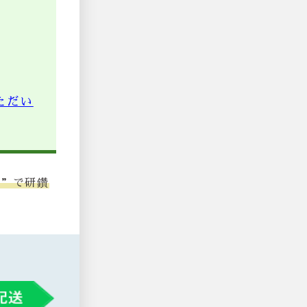
ただい
堂”で研鑽