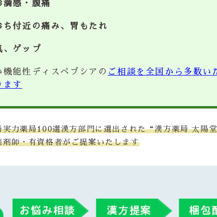
膨満感・腹痛
おち付近の痛み、胃もたれ
気、ゲップ
い機能性ディスペプシアの
ご相談を全国から多数い
ります
局実力薬局100選漢方部門に選出された“漢方薬局 太陽
薬剤師・有資格者がご提案いたします