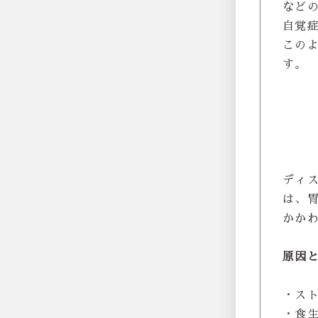
など
自覚
この
す。
ディ
は、
かか
原因
・ス
・食