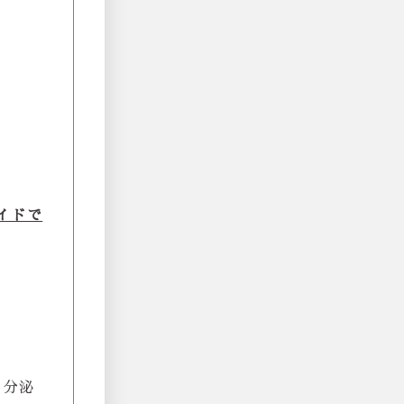
イドで
の分泌