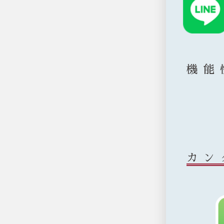
機能
カン