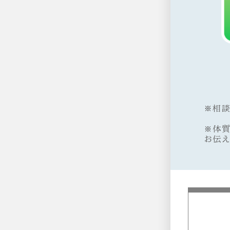
※相
※体
お伝