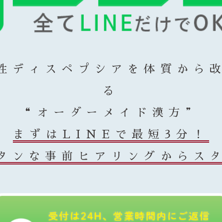
性ディスペプシアを体質から
る
“オーダーメイド漢方”
まずはLINEで最短3分！
タンな事前ヒアリングからス