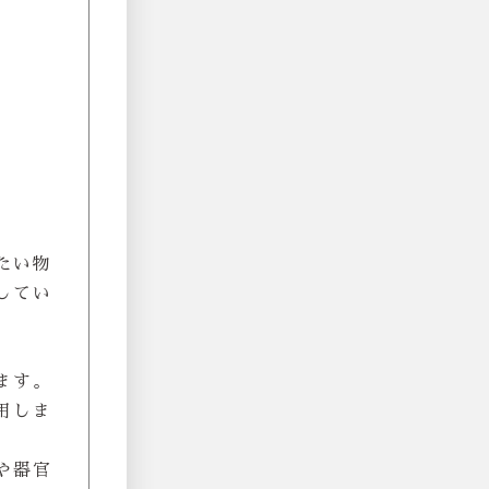
たい物
してい
。
ます。
用しま
や器官