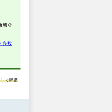
過剰な
ら多数
堂”で研鑽