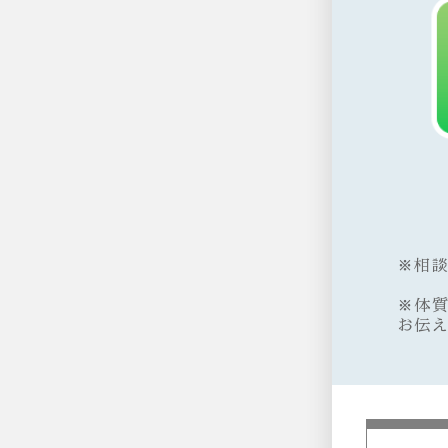
※相
※体
お伝