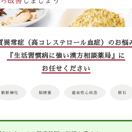
から改善
しましょう
質異常症（高コレステロール血症）のお悩
『生活習慣病に強い漢方相談薬局』に
お任せください
動脈硬化
脳梗塞
虚血性心疾患
胆石