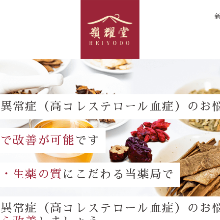
質異常症（高コレステロール血症）のお
方で改善が可能
です
談・生薬の質
にこだわる当薬局で
質異常症（高コレステロール血症）のお