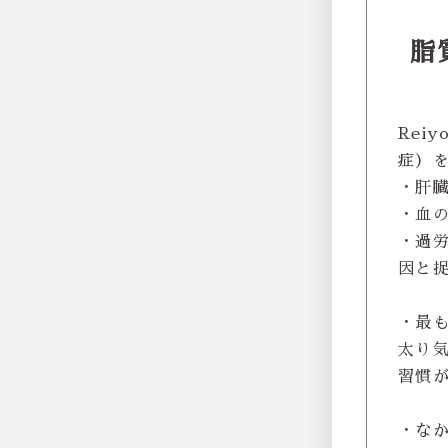
脂
Rei
症）
・肝
・血
・過
因と
・最
太り
習慣
・な