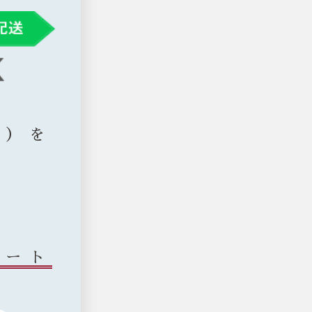
症）を
タート