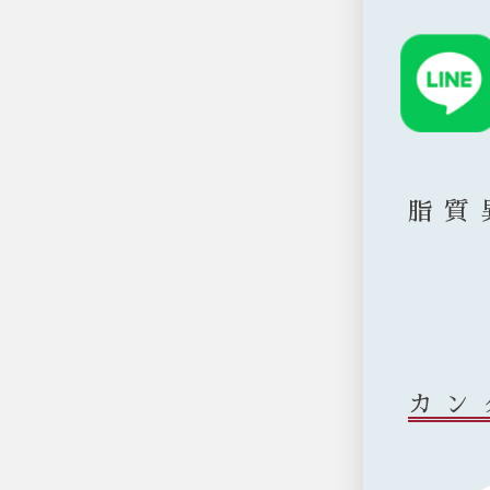
脂質
カン