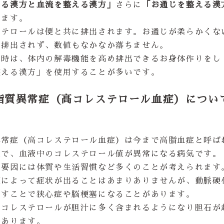
める漢方と血流を整える漢方」
さらに
「お通じを整える漢
します。
ステロールは便と共に排出されます。お通じが柔らかくな
ら排出されず、数値もなかなか落ちません。
な時は、体内の解毒機能を高め排出できるお身体作りをし
整える漢方」を使用することが多いです。
脂質異常症（高コレステロール血症）につい
異常症（高コレステロール血症）は今まで高脂血症と呼ば
気で、血液中のコレステロール値が異常になる病気です。
の要因には体質や生活習慣など多くのことが考えられます
症によって症状が出ることはあまりありませんが、動脈硬
こすことで狭心症や脳梗塞になることがあります。
、コレステロールが胆汁に多く含まれるようになり胆石が
もあります。