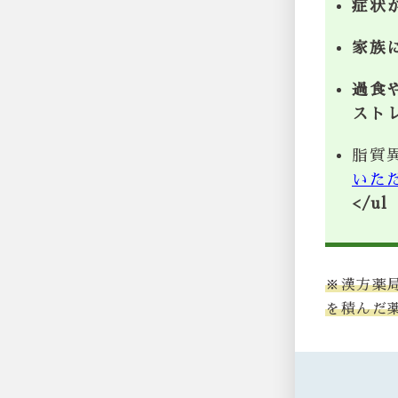
症状
家族
過食
スト
脂質
いた
</ul
※漢方薬
を積んだ