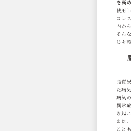
を高
使用
コレ
内か
そん
じを
脂質
た病
病気
異常
き起
また
こと