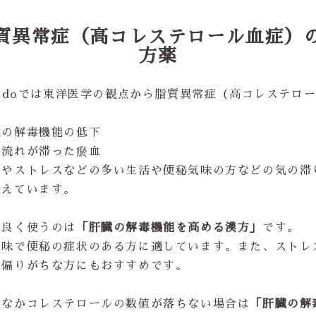
質異常症（高コレステロール血症）
方薬
yodoでは東洋医学の観点から脂質異常症（高コレステロ
を
臓の解毒機能の低下
の流れが滞った瘀血
労やストレスなどの多い生活や便秘気味の方などの気の滞
捉えています。
も良く使うのは
「肝臓の解毒機能を高める漢方」
です。
気味で便秘の症状のある方に適しています。また、ストレ
が偏りがちな方にもおすすめです。
かなかコレステロールの数値が落ちない場合は
「肝臓の解