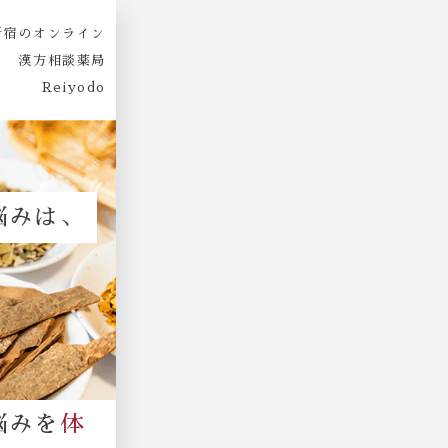
新宿のオンライン
漢方相談薬局
Reiyodo
悩みは、
悩みを
体