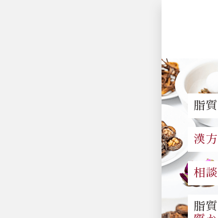
脂
漢
相
脂