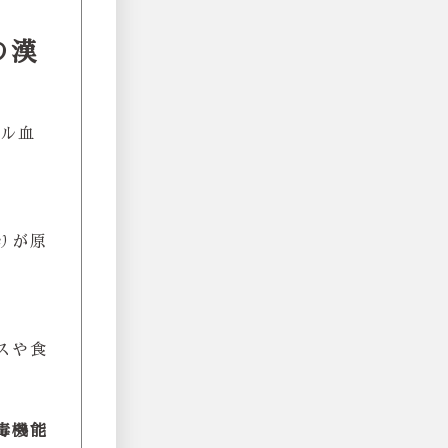
の漢
ール血
りが原
スや食
毒機能