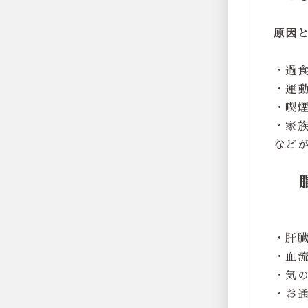
原因
・過
・運
・喫
・家
など
・肝
・血
・気
・お