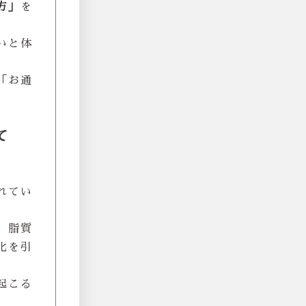
方」
を
いと体
「お通
て
れてい
。脂質
化を引
起こる