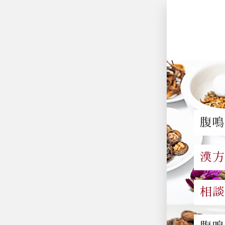
腹
漢
相