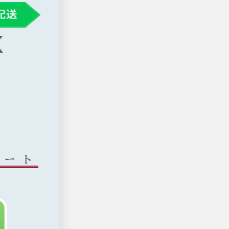
る
タート