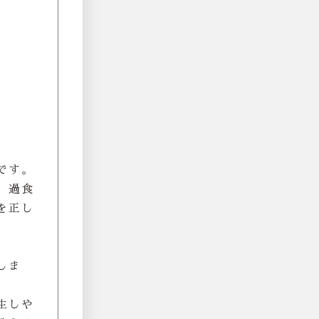
です。
、過食
を正し
しま
生しや