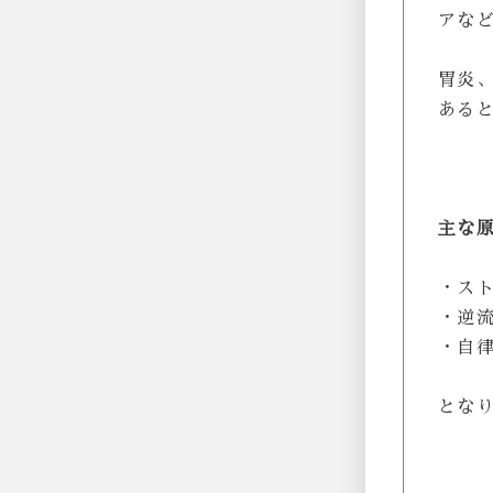
アな
胃炎
ある
主な
・ス
・逆
・自
とな