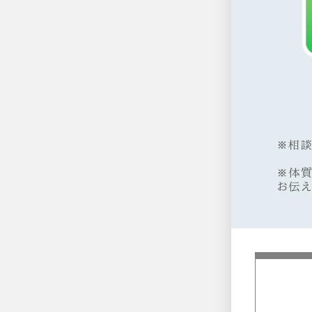
※相
※体
お伝