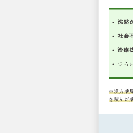
沈黙
社会
治療
つら
※漢方薬
を積んだ