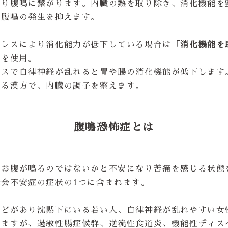
なり腹鳴に繋がります。内臓の熱を取り除き、消化機能を
で腹鳴の発生を抑えます。
トレスにより消化能力が低下している場合は
「消化機能を
」
を使用。
レスで自律神経が乱れると胃や腸の消化機能が低下します
ける漢方で、内臓の調子を整えます。
腹鳴恐怖症とは
でお腹が鳴るのではないかと不安になり苦痛を感じる状態
社会不安症の症状の1つに含まれます。
などがあり沈黙下にいる若い人、自律神経が乱れやすい女
れますが、過敏性腸症候群、逆流性食道炎、機能性ディス