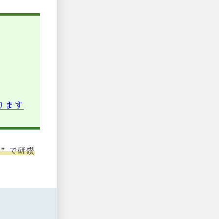
ります
堂”で研鑽