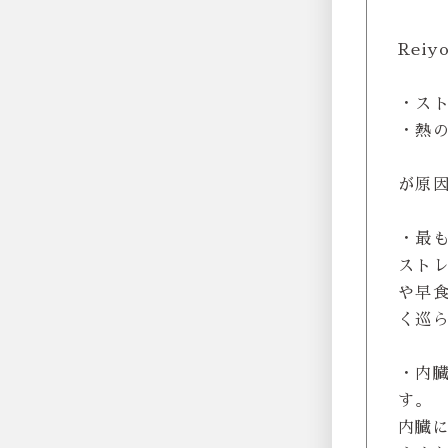
Rei
・ス
・熱
が原
・最
スト
や早
く巡
・内
す。
内臓