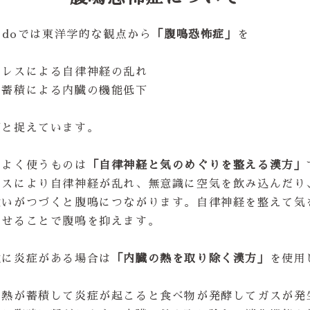
yodoでは東洋学的な観点から
「腹鳴恐怖症」
を
トレスによる自律神経の乱れ
の蓄積による内臓の機能低下
因と捉えています。
もよく使うものは
「自律神経と気のめぐりを整える漢方」
レスにより自律神経が乱れ、無意識に空気を飲み込んだり
食いがつづくと腹鳴につながります。自律神経を整えて気
らせることで腹鳴を抑えます。
臓に炎症がある場合は
「内臓の熱を取り除く漢方」
を使用
に熱が蓄積して炎症が起こると食べ物が発酵してガスが発