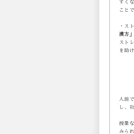
すく
こと
・ス
漢方
スト
を助
人前
し、
授業
みら