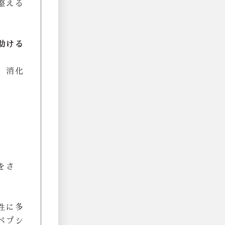
整える
助ける
。消化
をさ
性に多
ペプシ