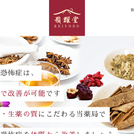
鳴恐怖症は、
方で改善が可能
です
談・生薬の質
にこだわる当薬局で