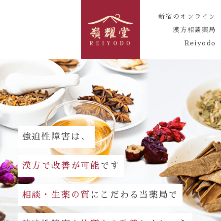
新宿のオンライン
漢方相談薬局
Reiyodo
強迫性障害は、
漢方で改善が可能
です
相談・生薬の質
にこだわる当薬局で