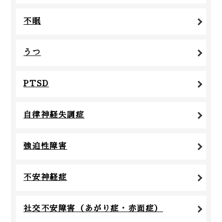
不眠
うつ
PTSD
自律神経失調症
強迫性障害
不安神経症
社交不安障害（あがり症・赤面症）