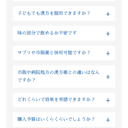
はい、Reiyodoではご家族様の代理相談も非
+
子どもでも漢方を服用できますか？
常に多くいただいております。その場合はご
両親やお子様などのご性別、ご年齢などを
はい、基本的に自然由来の生薬をご提供して
LINE上でご入力いただけますと、ご本人様相
+
味の部分で飲めるか不安です
おりますので、多くの場合でお子様も服用い
談とまったく同様にご利用いただけますので
ただけます。実際にReiyodoでは多くのお子
ご安心ください。
全て飲みやすい薬剤ばかりですが、もしお味
様が漢方薬を服用されておりますし、西洋薬
+
サプリや市販薬と併用可能ですか？
が気になるようでしたら砂糖の入っていない
と比べても漢方の場合は副作用が非常に少な
蜂蜜等と一緒に服用ください。 甘味が出て飲
い為、むしろ安心して服用いただけます。も
基本的にサプリであれば、漢方の服用と1時間
みやすくなったと、同じご不安を抱えた方か
しご不安な場合はLINE上でいつでもご質問い
市販や病院処方の漢方薬との違いはなん
程間隔を空けていただければ問題ございませ
らのお声も多数いただいております。
ただければ、おくすりの専門家の薬剤師が回
+
ですか？
ん。 また市販薬や病院で処方されたお薬の場
答しますのでご安心ください。
合、ほとんどの場合で漢方との服用を1時間程
ズラしていただければ問題ございませんが、
粉製剤については、限られた薬局薬店のみの
+
どれくらいで効果を実感できますか？
ご不安な場合は薬剤師にLINEでご相談くださ
専売品を扱っており、他店やドラッグストア
い。
では購入ができないので、「葛根湯」という
しっかりと毎日漢方を飲みつつ、漢方薬剤師
ような通称がございません。 当店では厳選し
+
購入予算はいくらくらいでしょうか？
からの生活アドバイスを取り入れていただく
た原料を使った製品となる為、市販の漢方薬
と早い方では半月でお体に良い変化を感じら
と比べてもオススメ致します。