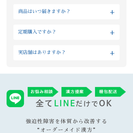
金額はお客様の体質や組み合わせる生薬の種
れる方もいらっしゃいます。 また個人差はあ
+
商品はいつ届きますか？
類によっても大きく異なるものですので、ま
りますが、人の体の細胞が生まれ変わるまで
ずはLINEでの無料相談をお願いいたします。
３ヶ月かかると言われています。まずは３ヶ
※当日発送をご希望の方は、対応可能かを予
また最初は予算面や内容にご不安がある方に
月続けて様子を見ていただきたいと考えてお
+
定期購入ですか？
め個別にご確認ください。
はお試しのプランを、短い期間できっちり体
ります。
調改善されたい理由があるお客様には漢方の
いいえ、当店では定期購入は採用しておりま
※混雑状況やお薬の種類によっては翌営業日
量や種類を組み合わせたハイグレードな上位
+
実店舗はありますか？
せん。毎月勝手に商品が送られてくる等は無
以降の配送となる場合がございます。予めご
プランなど、柔軟にご案内が可能です
い為ご安心ください。 当店では漢方ご購入
了承くださいますようお願いいたします。
Reiyodoはオンライン相談専門ですが、姉妹
後、毎月調子をヒアリングさせていただき、
店である漢方薬局太陽堂では新宿の実店舗で
ご納得いただけた場合に再度ご購入いただい
ご購入いただいた翌営業日には発送させてい
対面のご相談も受付けております。 漢方薬局
ております。 またその時々の症状に合わせ
ただきます。なお、漢方の在庫状況によりお
総合部門で全国実力薬局100選（都内では3店
て、変更が必要であればご提供する漢方も変
時間がかかることがありますが、その場合は
舗のみ）に選出された太陽堂で研鑽を積んだ
更させていただいております。
遅くとも3営業日以内に発送させていただきま
薬剤師がReiyodoにも在籍している為、オン
す。
ラインでも安心してご利用いただけます。
強迫性障害を体質から改善する
“オーダーメイド漢方”