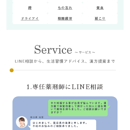
痔
もの忘れ
貧血
ドライアイ
眼精疲労
肩こり
1.専任薬剤師にLINE相談