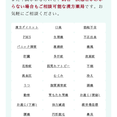
らない場合もご相談可能な漢方薬局
です。お
気軽にご相談ください。
漢方ダイエット
口臭
勃起不全
PMS
生理痛
不正出血
パニック障害
蕁麻疹
痛風
肝臓
多汗症
夜尿症
花粉症
肌荒れアトピー
不眠
高血圧
むくみ
冷え
うつ
脂質異常症
頭痛
動悸
胃もたれ胃痛
お通じ(便秘)
お通じ(下痢)
体力減退
疲労倦怠感
腰痛
円形脱毛
鼻炎