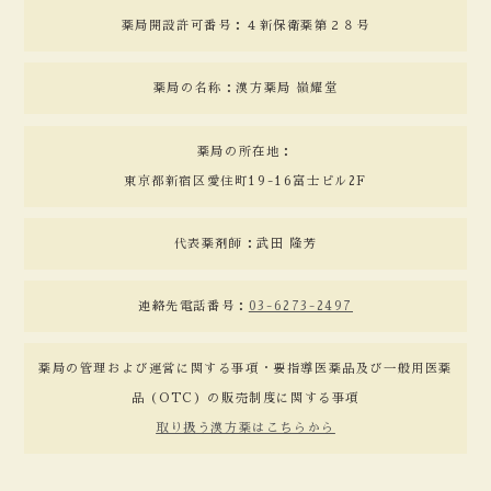
薬局開設許可番号：４新保衛薬第２８号
薬局の名称：漢方薬局 嶺耀堂
薬局の所在地：
東京都新宿区愛住町19-16富士ビル2F
代表薬剤師：武田 隆芳
連絡先電話番号：
03-6273-2497
薬局の管理および運営に関する事項・要指導医薬品及び一般用医薬
品（OTC）の販売制度に関する事項
取り扱う漢方薬はこちらから